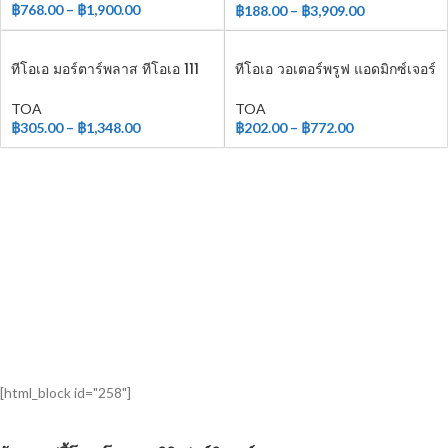
฿
768.00
–
฿
1,900.00
฿
188.00
–
฿
3,909.00
ทีโอเอ มอร์ตาร์พลาส ทีโอเอ 111
ทีโอเอ วอเตอร์พรูฟ แอดมิกซ์เจอร์
มอร์ตาร์พลาส
(ทีโอเอ 211 คอนกรีต พลัส)
TOA
TOA
฿
305.00
–
฿
1,348.00
฿
202.00
–
฿
772.00
[html_block id="258"]