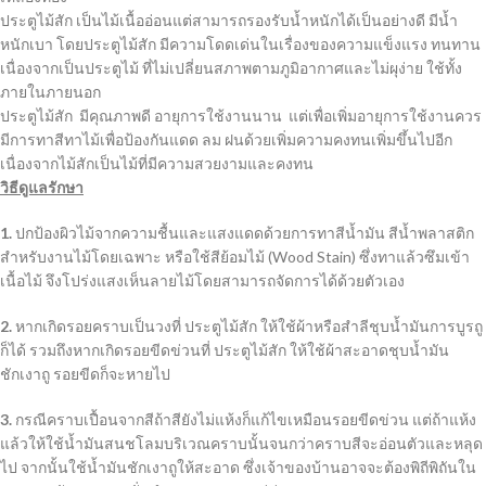
ประตูไม้สัก เป็นไม้เนื้ออ่อนแต่สามารถรองรับน้ำหนักได้เป็นอย่างดี มีน้ำ
หนักเบา โดยประตูไม้สัก มีความโดดเด่นในเรื่องของความแข็งแรง ทนทาน
เนื่องจากเป็นประตูไม้ ที่ไม่เปลี่ยนสภาพตามภูมิอากาศและไม่ผุง่าย ใช้ทั้ง
ภายในภายนอก
ประตูไม้สัก มีคุณภาพดี อายุการใช้งานนาน แต่เพื่อเพิ่มอายุการใช้งานควร
มีการทาสีทาไม้เพื่อป้องกันแดด ลม ฝนด้วยเพิ่มความคงทนเพิ่มขึ้นไปอีก
เนื่องจากไม้สักเป็นไม้ที่มีความสวยงามและคงทน
วิธีดูแลรักษา
1.
ปกป้องผิวไม้จากความชื้นและแสงแดดด้วยการทาสีน้ำมัน สีน้ำพลาสติก
สำหรับงานไม้โดยเฉพาะ หรือใช้สีย้อมไม้ (Wood Stain) ซึ่งทาแล้วซึมเข้า
เนื้อไม้ จึงโปร่งแสงเห็นลายไม้โดยสามารถจัดการได้ด้วยตัวเอง
2.
หากเกิดรอยคราบเป็นวงที่ ประตูไม้สัก ให้ใช้ผ้าหรือสำลีชุบน้ำมันการบูรถู
ก็ได้ รวมถึงหากเกิดรอยขีดข่วนที่ ประตูไม้สัก ให้ใช้ผ้าสะอาดชุบน้ำมัน
ชักเงาถู รอยขีดก็จะหายไป
3.
กรณีคราบเปื้อนจากสีถ้าสียังไม่แห้งก็แก้ไขเหมือนรอยขีดข่วน แต่ถ้าแห้ง
แล้วให้ใช้น้ำมันสนชโลมบริเวณคราบนั้นจนกว่าคราบสีจะอ่อนตัวและหลุด
ไป จากนั้นใช้น้ำมันชักเงาถูให้สะอาด ซึ่งเจ้าของบ้านอาจจะต้องพิถีพิถันใน