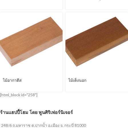
ไม้อากาตีส
ไม้เต็งนอก
[html_block id="258"]
ร้านแฮปปี้โฮม โดย พูนศิริเฟอร์นิเจอร์
248/6 ถ.มหาราช ต.ปากน้ำ อ.เมือง จ. กระบี่ 81000