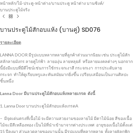
หน้าหลัก
/
ไม้-ประตู-หน้าต่าง
/
บานประตู หน้าต่าง บานซิงค์
/
บานประตูไม้จริง
บานประตูไม้สักอบแห้ง (บานคู่) SD076
รายละเอียด
LANNA DOOR มีรูปแบบหลากหลายที่ลูกค้าส่วนมากนิยม เช่น ประตูไม้สัก
สลักลายมังกร ลายคู่ไก่ฟ้า ลายองุ่น ลายหลุยส์ หรือลายมงคลต่างๆ นอกจาก
นี้ยังมีแบบที่มีดีไซน์เช่นการใช้กระจกเงาสี กระจกเงา การประดับลาย
กระจก ทำให้ดูเรียบหรูและทันสมัยมากยิ่งขึ้น เปรียบเสมือนเป็นงานศิลปะ
ชิ้นหนึ่ง
Lanna Door มีบานประตูไม้สักอบแห้งหลายเกรด ดังนี้
1. Lanna Door บานประตูไม้สักอบแห้งเกรดA
– มีจุดเด่นตรงที่เนื้อไม้ จะมีความสวยงามของลายไม้ มีตาไม้น้อย สีของเนื้อ
ไม้จะมีสีเหลืองทอง เป็นไม้ที่นำเข้ามาจากต่างประเทศ อายุของเนื้อไม้ตั้งแต่
15 ปีลงมา ส่วนลวดลายของบานนั้น มีรูปแบบที่หลากหลาย ทั้งลาย8ลูกฟัก