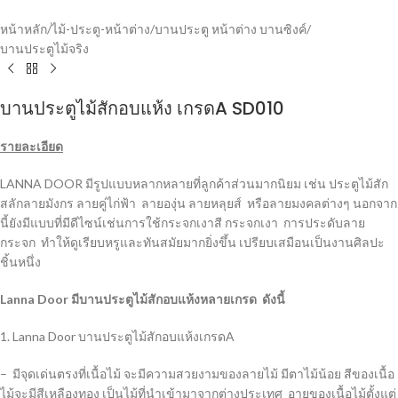
หน้าหลัก
/
ไม้-ประตู-หน้าต่าง
/
บานประตู หน้าต่าง บานซิงค์
/
บานประตูไม้จริง
บานประตูไม้สักอบแห้ง เกรดA SD010
รายละเอียด
LANNA DOOR มีรูปแบบหลากหลายที่ลูกค้าส่วนมากนิยม เช่น ประตูไม้สัก
สลักลายมังกร ลายคู่ไก่ฟ้า ลายองุ่น ลายหลุยส์ หรือลายมงคลต่างๆ นอกจาก
นี้ยังมีแบบที่มีดีไซน์เช่นการใช้กระจกเงาสี กระจกเงา การประดับลาย
กระจก ทำให้ดูเรียบหรูและทันสมัยมากยิ่งขึ้น เปรียบเสมือนเป็นงานศิลปะ
ชิ้นหนึ่ง
Lanna Door มีบานประตูไม้สักอบแห้งหลายเกรด ดังนี้
1. Lanna Door บานประตูไม้สักอบแห้งเกรดA
– มีจุดเด่นตรงที่เนื้อไม้ จะมีความสวยงามของลายไม้ มีตาไม้น้อย สีของเนื้อ
ไม้จะมีสีเหลืองทอง เป็นไม้ที่นำเข้ามาจากต่างประเทศ อายุของเนื้อไม้ตั้งแต่