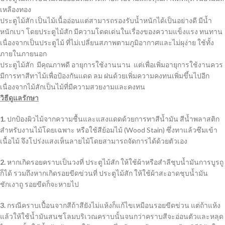
เหลืองทอง
ประตูไม้สัก เป็นไม้เนื้ออ่อนแต่สามารถรองรับน้ำหนักได้เป็นอย่างดี มีน้ำ
หนักเบา โดยประตูไม้สัก มีความโดดเด่นในเรื่องของความแข็งแรง ทนทาน
เนื่องจากเป็นประตูไม้ ที่ไม่เปลี่ยนสภาพตามภูมิอากาศและไม่ผุง่าย ใช้ทั้ง
ภายในภายนอก
ประตูไม้สัก มีคุณภาพดี อายุการใช้งานนาน แต่เพื่อเพิ่มอายุการใช้งานควร
มีการทาสีทาไม้เพื่อป้องกันแดด ลม ฝนด้วยเพิ่มความคงทนเพิ่มขึ้นไปอีก
เนื่องจากไม้สักเป็นไม้ที่มีความสวยงามและคงทน
วิธีดูแลรักษา
1.
ปกป้องผิวไม้จากความชื้นและแสงแดดด้วยการทาสีน้ำมัน สีน้ำพลาสติก
สำหรับงานไม้โดยเฉพาะ หรือใช้สีย้อมไม้ (Wood Stain) ซึ่งทาแล้วซึมเข้า
เนื้อไม้ จึงโปร่งแสงเห็นลายไม้โดยสามารถจัดการได้ด้วยตัวเอง
2.
หากเกิดรอยคราบเป็นวงที่ ประตูไม้สัก ให้ใช้ผ้าหรือสำลีชุบน้ำมันการบูรถู
ก็ได้ รวมถึงหากเกิดรอยขีดข่วนที่ ประตูไม้สัก ให้ใช้ผ้าสะอาดชุบน้ำมัน
ชักเงาถู รอยขีดก็จะหายไป
3.
กรณีคราบเปื้อนจากสีถ้าสียังไม่แห้งก็แก้ไขเหมือนรอยขีดข่วน แต่ถ้าแห้ง
แล้วให้ใช้น้ำมันสนชโลมบริเวณคราบนั้นจนกว่าคราบสีจะอ่อนตัวและหลุด