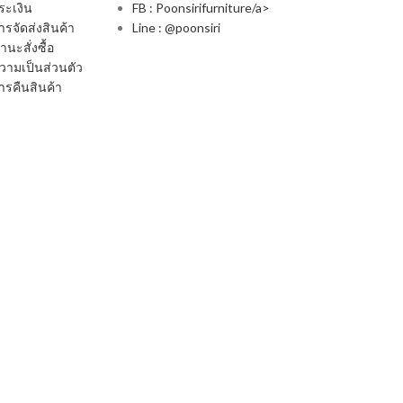
ระเงิน
FB : Poonsirifurniture/a>
รจัดส่งสินค้า
Line : @poonsiri
นะสั่งซื้อ
ามเป็นส่วนตัว
รคืนสินค้า