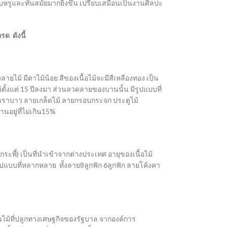
รูและทันสมัยมากยิ่งขึ้น เปรียบเสมือนเป็นงานศิลปะ
ด ดังนี้
ายไม้ มีตาไม้น้อย สีของเนื้อไม้จะมีสีเหลืองทอง เป็น
้ตั้งแต่ 15 ปีลงมา ส่วนลวดลายของบานนั้น มีรูปแบบที่
คาราบาว ลายเกล็ดไม้ ลายกรอบกระจก ประตูไม้
อยู่ที่ไม่เกิน15%
วกระพี้) เป็นที่นำเข้าจากต่างประเทศ อายุของเนื้อไม้
ปแบบที่หลากหลาย ทั้งลาย8ลูกฟัก 6ลูกฟัก ลายโค้งคา
็นไม้ที่ปลูกทางเศษฐกิจของรัฐบาล จากองค์การ