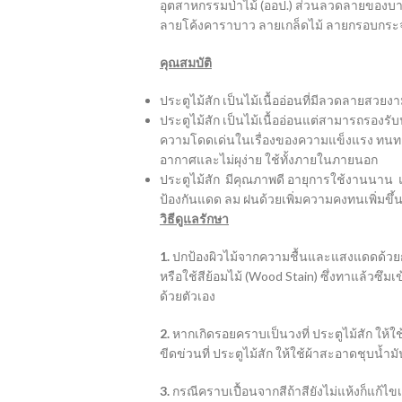
อุตสาหกรรมป่าไม้ (ออป.) ส่วนลวดลายของบานน
ลายโค้งคาราบาว ลายเกล็ดไม้ ลายกรอบกระ
คุณสมบัติ
ประตูไม้สัก เป็นไม้เนื้ออ่อนที่มีลวดลายสวยงา
ประตูไม้สัก เป็นไม้เนื้ออ่อนแต่สามารถรองรับน
ความโดดเด่นในเรื่องของความแข็งแรง ทนทาน เ
อากาศและไม่ผุง่าย ใช้ทั้งภายในภายนอก
ประตูไม้สัก มีคุณภาพดี อายุการใช้งานนาน แต
ป้องกันแดด ลม ฝนด้วยเพิ่มความคงทนเพิ่มขึ้
วิธีดูแลรักษา
1.
ปกป้องผิวไม้จากความชื้นและแสงแดดด้วย
หรือใช้สีย้อมไม้ (Wood Stain) ซึ่งทาแล้วซึม
ด้วยตัวเอง
2.
หากเกิดรอยคราบเป็นวงที่ ประตูไม้สัก ให้ใช
ขีดข่วนที่ ประตูไม้สัก ให้ใช้ผ้าสะอาดชุบน้ำ
3.
กรณีคราบเปื้อนจากสีถ้าสียังไม่แห้งก็แก้ไ