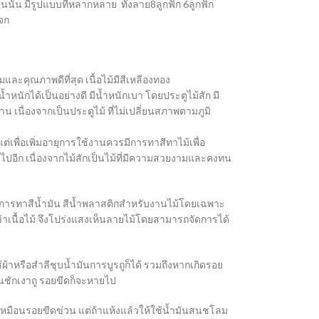
ั้น มีรูปแบบที่หลากหลาย ทั้งลาย8ลูกฟัก 6ลูกฟัก
จก
มและคุณภาพดีที่สุด เนื้อไม้มีสีเหลืองทอง
้ำหนักได้เป็นอย่างดี มีน้ำหนักเบา โดยประตูไม้สัก มี
นื่องจากเป็นประตูไม้ ที่ไม่เปลี่ยนสภาพตามภูมิ
่เพื่อเพิ่มอายุการใช้งานควรมีการทาสีทาไม้เพื่อ
นไปอีก เนื่องจากไม้สักเป็นไม้ที่มีความสวยงามและคงทน
การทาสีน้ำมัน สีน้ำพลาสติกสำหรับงานไม้โดยเฉพาะ
เข้าเนื้อไม้ จึงโปร่งแสงเห็นลายไม้โดยสามารถจัดการได้
้ผ้าหรือสำลีชุบน้ำมันการบูรถูก็ได้ รวมถึงหากเกิดรอย
มันชักเงาถู รอยขีดก็จะหายไป
ขเหมือนรอยขีดข่วน แต่ถ้าแห้งแล้วให้ใช้น้ำมันสนชโลม