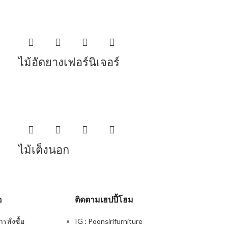
ไม้อัดยางเฟอร์นิเจอร์
ไม้เต็งนอก
อ
ติดตามเฮปปี้โฮม
สั่งซื้อ
IG : Poonsirifurniture