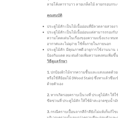
ลายโค้งคาราบาว ลายเกล็ดไม้ ลายกรอบกระ
คุณสมบัติ
ประตูไม้สัก เป็นไม้เนื้ออ่อนที่มีลวดลายสวยงา
ประตูไม้สัก เป็นไม้เนื้ออ่อนแต่สามารถรองรับน
ความโดดเด่นในเรื่องของความแข็งแรง ทนทาน เ
อากาศและไม่ผุง่าย ใช้ทั้งภายในภายนอก
ประตูไม้สัก มีคุณภาพดี อายุการใช้งานนาน แต
ป้องกันแดด ลม ฝนด้วยเพิ่มความคงทนเพิ่มขึ้
วิธีดูแลรักษา
1.
ปกป้องผิวไม้จากความชื้นและแสงแดดด้วย
หรือใช้สีย้อมไม้ (Wood Stain) ซึ่งทาแล้วซึม
ด้วยตัวเอง
2.
หากเกิดรอยคราบเป็นวงที่ ประตูไม้สัก ให้ใช
ขีดข่วนที่ ประตูไม้สัก ให้ใช้ผ้าสะอาดชุบน้ำ
3.
กรณีคราบเปื้อนจากสีถ้าสียังไม่แห้งก็แก้ไ
บริเวณคราบนั้นจนกว่าคราบสีจะอ่อนตัวและหลุ