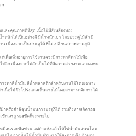
จก
มและคุณภาพดีที่สุด เนื้อไม้มีสีเหลืองทอง
้ำหนักได้เป็นอย่างดี มีน้ำหนักเบา โดยประตูไม้สัก มี
นื่องจากเป็นประตูไม้ ที่ไม่เปลี่ยนสภาพตามภูมิ
่เพื่อเพิ่มอายุการใช้งานควรมีการทาสีทาไม้เพื่อ
นไปอีก เนื่องจากไม้สักเป็นไม้ที่มีความสวยงามและคงทน
การทาสีน้ำมัน สีน้ำพลาสติกสำหรับงานไม้โดยเฉพาะ
เข้าเนื้อไม้ จึงโปร่งแสงเห็นลายไม้โดยสามารถจัดการได้
้ผ้าหรือสำลีชุบน้ำมันการบูรถูก็ได้ รวมถึงหากเกิดรอย
มันชักเงาถู รอยขีดก็จะหายไป
ขเหมือนรอยขีดข่วน แต่ถ้าแห้งแล้วให้ใช้น้ำมันสนชโลม
ดไป จากนั้นใช้น้ำมันชักเงาถูให้สะอาด ซึ่งเจ้าของ