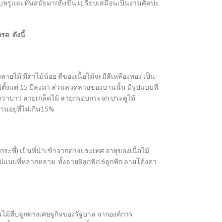
รูและทันสมัยมากยิ่งขึ้น เปรียบเสมือนเป็นงานศิลปะ
ด ดังนี้
ายไม้ มีตาไม้น้อย สีของเนื้อไม้จะมีสีเหลืองทอง เป็น
้ตั้งแต่ 15 ปีลงมา ส่วนลวดลายของบานนั้น มีรูปแบบที่
คาราบาว ลายเกล็ดไม้ ลายกรอบกระจก ประตูไม้
อยู่ที่ไม่เกิน15%
วกระพี้) เป็นที่นำเข้าจากต่างประเทศ อายุของเนื้อไม้
ปแบบที่หลากหลาย ทั้งลาย8ลูกฟัก 6ลูกฟัก ลายโค้งคา
็นไม้ที่ปลูกทางเศษฐกิจของรัฐบาล จากองค์การ