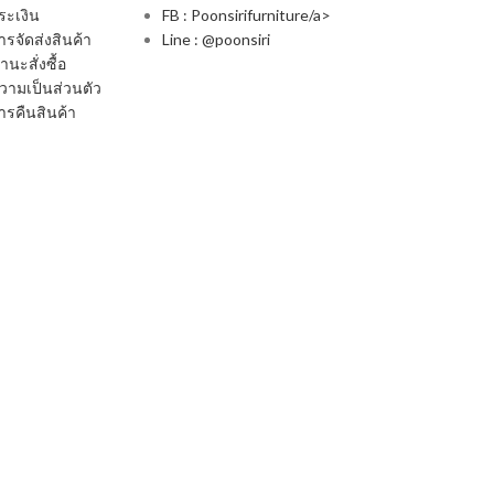
ระเงิน
FB : Poonsirifurniture/a>
รจัดส่งสินค้า
Line : @poonsiri
นะสั่งซื้อ
ามเป็นส่วนตัว
รคืนสินค้า