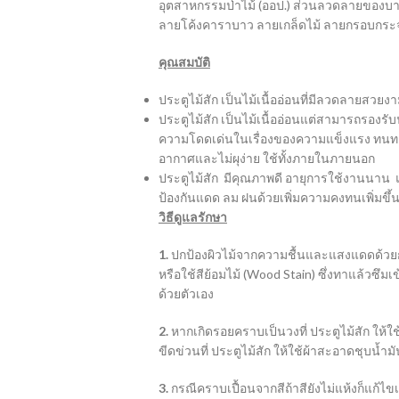
อุตสาหกรรมป่าไม้ (ออป.) ส่วนลวดลายของบานน
ลายโค้งคาราบาว ลายเกล็ดไม้ ลายกรอบกระ
คุณสมบัติ
ประตูไม้สัก เป็นไม้เนื้ออ่อนที่มีลวดลายสวยงา
ประตูไม้สัก เป็นไม้เนื้ออ่อนแต่สามารถรองรับน
ความโดดเด่นในเรื่องของความแข็งแรง ทนทาน เ
อากาศและไม่ผุง่าย ใช้ทั้งภายในภายนอก
ประตูไม้สัก มีคุณภาพดี อายุการใช้งานนาน แต
ป้องกันแดด ลม ฝนด้วยเพิ่มความคงทนเพิ่มขึ้
วิธีดูแลรักษา
1.
ปกป้องผิวไม้จากความชื้นและแสงแดดด้วย
หรือใช้สีย้อมไม้ (Wood Stain) ซึ่งทาแล้วซึม
ด้วยตัวเอง
2.
หากเกิดรอยคราบเป็นวงที่ ประตูไม้สัก ให้ใช
ขีดข่วนที่ ประตูไม้สัก ให้ใช้ผ้าสะอาดชุบน้ำ
3.
กรณีคราบเปื้อนจากสีถ้าสียังไม่แห้งก็แก้ไ