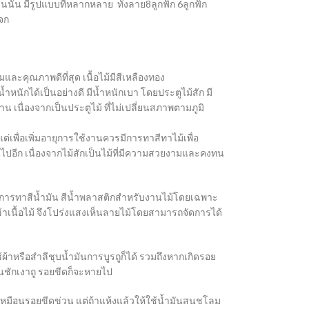
ั้น มีรูปแบบที่หลากหลาย ทั้งลาย8ลูกฟัก 6ลูกฟัก
จก
มและคุณภาพดีที่สุด เนื้อไม้มีสีเหลืองทอง
้ำหนักได้เป็นอย่างดี มีน้ำหนักเบา โดยประตูไม้สัก มี
นื่องจากเป็นประตูไม้ ที่ไม่เปลี่ยนสภาพตามภูมิ
่เพื่อเพิ่มอายุการใช้งานควรมีการทาสีทาไม้เพื่อ
นไปอีก เนื่องจากไม้สักเป็นไม้ที่มีความสวยงามและคงทน
การทาสีน้ำมัน สีน้ำพลาสติกสำหรับงานไม้โดยเฉพาะ
เข้าเนื้อไม้ จึงโปร่งแสงเห็นลายไม้โดยสามารถจัดการได้
้ผ้าหรือสำลีชุบน้ำมันการบูรถูก็ได้ รวมถึงหากเกิดรอย
มันชักเงาถู รอยขีดก็จะหายไป
ขเหมือนรอยขีดข่วน แต่ถ้าแห้งแล้วให้ใช้น้ำมันสนชโลม