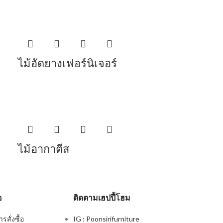
ไม้อัดยางเฟอร์นิเจอร์
ไม้อากาตีส
อ
ติดตามเฮปปี้โฮม
สั่งซื้อ
IG : Poonsirifurniture