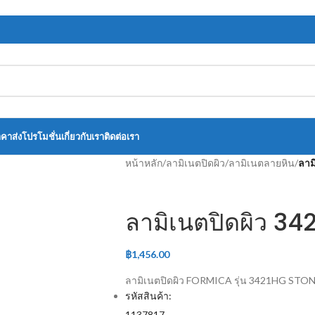
าคาส่ง
โปรโมชั่น
เกี่ยวกับเรา
ติดต่อเรา
หน้าหลัก
/
ลามิเนตปิดผิว
/
ลามิเนตลายหิน
/
ลาม
ลามิเนตปิดผิว 3
฿
1,456.00
ลามิเนตปิดผิว FORMICA รุ่น 3421HG STO
รหัสสินค้า:
1137817