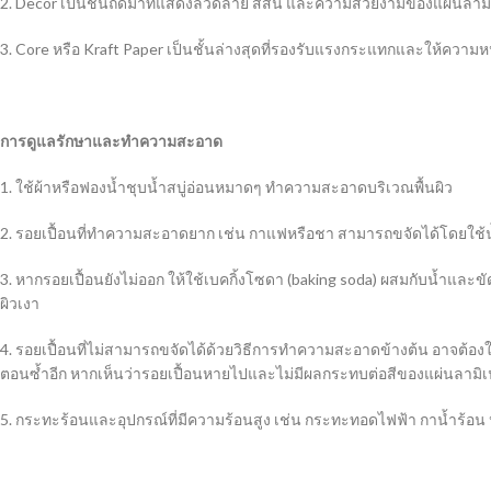
2. Decor เป็นชั้นถัดมาที่แสดงลวดลาย สีสัน และความสวยงามของแผ่นลาม
3. Core หรือ Kraft Paper เป็นชั้นล่างสุดที่รองรับแรงกระแทกและให้ความหน
การดูแลรักษาและทำความสะอาด
1. ใช้ผ้าหรือฟองน้ำชุบน้ำสบู่อ่อนหมาดๆ ทำความสะอาดบริเวณพื้นผิว
2. รอยเปื้อนที่ทำความสะอาดยาก เช่น กาแฟหรือชา สามารถขจัดได้โดยใช้น
3. หากรอยเปื้อนยังไม่ออก ให้ใช้เบคกิ้งโซดา (baking soda) ผสมกับน้ำแล
ผิวเงา
4. รอยเปื้อนที่ไม่สามารถขจัดได้ด้วยวิธีการทำความสะอาดข้างต้น อาจต้องใ
ตอนซ้ำอีก หากเห็นว่ารอยเปื้อนหายไปและไม่มีผลกระทบต่อสีของแผ่นลามิ
5. กระทะร้อนและอุปกรณ์ที่มีความร้อนสูง เช่น กระทะทอดไฟฟ้า กาน้ำร้อ