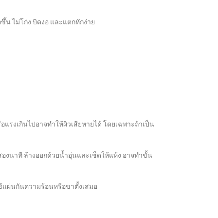
ึ้น ไม่โก่ง บิดงอ และแตกหักง่าย
รือแรงเกินไปอาจทำให้ผิวเสียหายได้ โดยเฉพาะถ้าเป็น
องนาที ล้างออกด้วยน้ำอุ่นและเช็ดให้แห้ง อาจทำขั้น
้แผ่นกันความร้อนหรือขาตั้งเสมอ