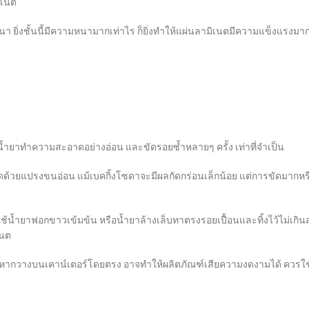
ิเนต
า ยิ่งชั้นนี้มีความหนามากเท่าไร ก็ยิ่งทำให้แผ่นลามิเนตมีความแข็งแรงมากข
้ำยาทำความสะอาดอย่างอ่อน และขัดรอยซ้ำหลายๆ ครั้ง เท่าที่จำเป็น
ะขัดด้วยแปรงขนอ่อน แม้เบคกิ้งโซดาจะมีผลกัดกร่อนเล็กน้อย แต่การขัดมากห
ช้น้ำยาฟอกขาวเข้มข้น หรือน้ำยาล้างเล็บทาตรงรอยเปื้อนและทิ้งไว้ไม่เกินส
เนต
น หากวางบนเคาน์เตอร์โดยตรง อาจทำให้ผลิตภัณฑ์เสียความงดงามได้ ควรใช