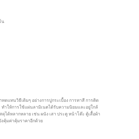
์น
มาทดแทนวิธีเดิมๆ อย่างการปูกระเบื้อง การทาสี การติด
 ทำให้การใช้แผ่นลามิเนตได้รับความนิยมและอยู่ใกล้
ได้หลากหลาย เช่น ผนัง เสา ประตู หน้าโต๊ะ ตู้เสื้อผ้า
งคุ้มค่าคุ้มราคาอีกด้วย