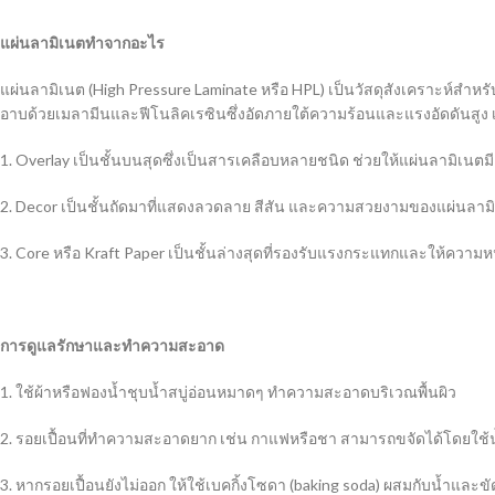
แผ่นลามิเนตทำจากอะไร
แผ่นลามิเนต (High Pressure Laminate หรือ HPL) เป็นวัสดุสังเคราะห์สำหร
อาบด้วยเมลามีนและฟีโนลิคเรซินซึ่งอัดภายใต้ความร้อนและแรงอัดดันสูง เพื
1. Overlay เป็นชั้นบนสุดซึ่งเป็นสารเคลือบหลายชนิด ช่วยให้แผ่นลามิเ
2. Decor เป็นชั้นถัดมาที่แสดงลวดลาย สีสัน และความสวยงามของแผ่นลาม
3. Core หรือ Kraft Paper เป็นชั้นล่างสุดที่รองรับแรงกระแทกและให้ความหน
การดูแลรักษาและทำความสะอาด
1. ใช้ผ้าหรือฟองน้ำชุบน้ำสบู่อ่อนหมาดๆ ทำความสะอาดบริเวณพื้นผิว
2. รอยเปื้อนที่ทำความสะอาดยาก เช่น กาแฟหรือชา สามารถขจัดได้โดยใช้น
3. หากรอยเปื้อนยังไม่ออก ให้ใช้เบคกิ้งโซดา (baking soda) ผสมกับน้ำแล