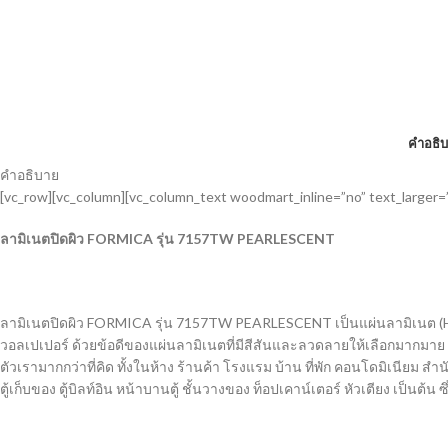
คำอธิ
คำอธิบาย
[vc_row][vc_column][vc_column_text woodmart_inline=”no” text_larger=
ลามิเนตปิดผิว
FORMICA รุ่น 7157TW PEARLESCENT
ลามิเนตปิดผิว
FORMICA รุ่น 7157TW PEARLESCENT
เป็นแผ่นลามิเนต (
วอลเปเปอร์ ด้วยข้อดีของแผ่นลามิเนตที่มีสีสันและลวดลายให้เลือกมากมาย
ตัวเรามากกว่าที่คิด ทั้งในห้าง ร้านค้า โรงแรม บ้าน ที่พัก คอนโดมิเนียม
ตู้เก็บของ ตู้บิลท์อิน หน้าบานตู้ ชั้นวางของ ท็อปเคาน์เตอร์ หัวเตียง เป็นต