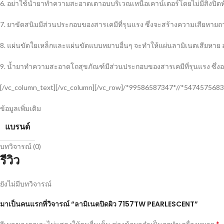
6. อย่าใช้น้ำยาทำความสะอาดเตาอบบริเวณเหนือเคาน์เตอร์โดยไม่มีสิ่งปิดทั
7. ยาขัดสนิมมีส่วนประกอบของสารเคมีที่รุนแรง ซึ่งจะสร้างความเสียหายถา
8. แผ่นขัดใยเหล็กและแผ่นขัดแบบหยาบอื่นๆ จะทำให้แผ่นลามิเนตเสียหาย 
9. น้ำยาทำความสะอาดโถสุขภัณฑ์มีส่วนประกอบของสารเคมีที่รุนแรง ซึ่งอา
[/vc_column_text][/vc_column][/vc_row]/*99586587347*//*5474575683
ข้อมูลเพิ่มเติม
แบรนด์
บทวิจารณ์ (0)
รีวิว
ยังไม่มีบทวิจารณ์
มาเป็นคนแรกที่วิจารณ์ “ลามิเนตปิดผิว 7157TW PEARLESCENT”
*