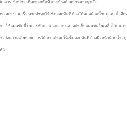
บ ควรเช็ดน้ำยาที่หกออกทันที และล้างด้วยน้ำหลายๆ ครั้ง
วรอย่างรวดเร็ว หากทำหกให้เช็ดออกทันที ล้างให้หมดด้วยน้ำสบู่และน้ำอีกห
อย่าใช้แผ่นขัดนี้ในการทำความสะอาด และอย่าเก็บแผ่นขัดใยเหล็กไว้บนเคา
จก่อความเสียหายถาวรได้ หากทำหกให้เช็ดออกทันที ล้างผิวหน้าด้วยน้ำสบู่
6*/