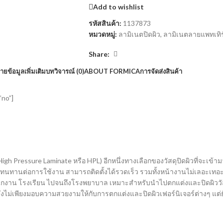
Add to wishlist
รหัสสินค้า:
1137873
หมวดหมู่:
ลามิเนตปิดผิว
,
ลามิเนตลายแพทเทิร
Share:
บาย
ข้อมูลเพิ่มเติม
บทวิจารณ์ (0)
ABOUT FORMICA
การจัดส่งสินค้า
”no”]
High Pressure Laminate หรือ HPL) อีกหนึ่งทางเลือกของวัสดุปิดผิวที่จะเข้า
 ทนทานต่อการใช้งาน สามารถติดตั้งได้รวดเร็ว รวมทั้งหน้างานไม่เลอะเทอะ
 สำนักงาน โรงเรียน ไปจนถึงโรงพยาบาล เหมาะสำหรับนำไปตกแต่งและปิดผิววัสดุ
้น ซึ่งไม่เพียงมอบความสวยงามให้กับการตกแต่งและปิดผิวเฟอร์นิเจอร์ต่างๆ แต่ยั