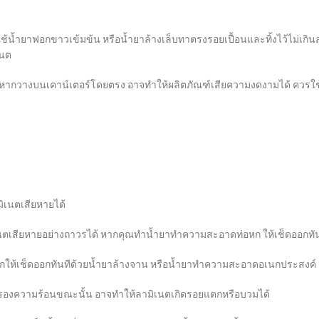
ช้น้ำยาฟอกขาวเข้มข้น หรือน้ำยาล้างเล็บทาตรงรอยเปื้อนและทิ้งไว้ไม่เกินส
เนต
น หากวางบนเคาน์เตอร์โดยตรง อาจทำให้ผลิตภัณฑ์เสียความงดงามได้ ควรใช
มิเนตเสียหายได้
ตเสียหายอย่างถาวรได้ หากคุณทำน้ำยาทำความสะอาดท่อหก ให้เช็ดออกทันท
สีหกให้เช็ดออกทันทีด้วยน้ำยาล้างจาน หรือน้ำยาทำความสะอาดอเนกประสงค์
ี่รองความร้อนขณะนั้น อาจทำให้ลามิเนตเกิดรอยแตกหรือบวมได้