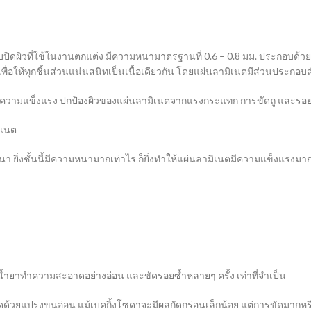
ับปิดผิวที่ใช้ในงานตกแต่ง มีความหนามาตรฐานที่ 0.6 – 0.8 มม. ประกอบด้วย
่อให้ทุกชิ้นส่วนแน่นสนิทเป็นเนื้อเดียวกัน โดยแผ่นลามิเนตมีส่วนประกอบสำ
นตมีความแข็งแรง ปกป้องผิวของแผ่นลามิเนตจากแรงกระแทก การขัดถู และรอย
ิเนต
า ยิ่งชั้นนี้มีความหนามากเท่าไร ก็ยิ่งทำให้แผ่นลามิเนตมีความแข็งแรงมากข
้ำยาทำความสะอาดอย่างอ่อน และขัดรอยซ้ำหลายๆ ครั้ง เท่าที่จำเป็น
ะขัดด้วยแปรงขนอ่อน แม้เบคกิ้งโซดาจะมีผลกัดกร่อนเล็กน้อย แต่การขัดมากห