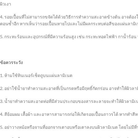
ผิวเงา
4. รอยเปื้อนที่ไม่สามารถขจัดได้ด้วยวิธีการทำความสะอาดข้างต้น อาจต้องใ
ตอนซ้ำอีก หากเห็นว่ารอยเปื้อนหายไปและไม่มีผลกระทบต่อสีของแผ่นลามิ
5. กระทะร้อนและอุปกรณ์ที่มีความร้อนสูง เช่น กระทะทอดไฟฟ้า กาน้ำร้อ
ข้อควรระวัง
1. ห้ามใช้ทินเนอร์เช็ดถูบนแผ่นลามิเนต
2. อย่าใช้น้ำยาทำความสะอาดที่เป็นกรดหรือมีฤทธิ์กัดกร่อน อาจทำให้ผิวลา
3. น้ำยาทำความสะอาดท่อที่มีส่วนประกอบของสารละลายจะทำให้ผิวลามิเน
4. สีย้อมผม เสื้อผ้า และอาหารสามารถก่อให้เกิดรอยเปื้อนถาวรได้ หากทำ
5. อย่าวางหม้อหรือจานที่ออกจากเตาอบหรือเตาลงบนผิวลามิเนต โดยไม่มีท