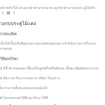
หน้าหลัก
/
ไม้-ประตู-หน้าต่าง
/
วงกบ ประตู หน้าต่าง
/
วงกบประตูไม้จริง
วงกบประตูไม้เเดง
รายละเอียด
เป็นไม้เนื้อแข็งสีออกเเดง ทนเเดดทนฝนเหมาะสำหรับงานภายในเเละ
ภายนอก
วิธีดูแลรักษา
1.
สีน้ำตาลอมแดง เสี้ยนเป็นลูกคลื่นหรือสับสน เนื้อละเอียดพอประมาณ
2.
มีความเเข็งเเรง ทนทาน เหนียว ไม่เปราะ
3.
สามารถทั้งทนเดดเเละทนฝนได้
4.
ไสกบตบแต่งได้ดีและชักเงาได้ดี