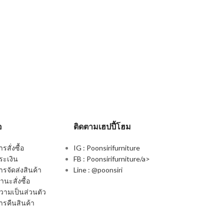
อ
ติดตามเฮปปี้โฮม
สั่งซื้อ
IG : Poonsirifurniture
ระเงิน
FB : Poonsirifurniture/a>
รจัดส่งสินค้า
Line : @poonsiri
นะสั่งซื้อ
ามเป็นส่วนตัว
รคืนสินค้า