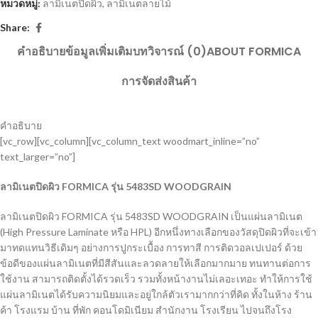
หมวดหมู่:
ลามิเนตปิดผิว
,
ลามิเนตลายไม้
Share:
คำอธิบาย
ข้อมูลเพิ่มเติม
บทวิจารณ์ (0)
ABOUT FORMICA
การจัดส่งสินค้า
คำอธิบาย
[vc_row][vc_column][vc_column_text woodmart_inline=”no”
text_larger=”no”]
ลามิเนตปิดผิว
FORMICA รุ่น 5483SD WOODGRAIN
ลามิเนตปิดผิว
FORMICA รุ่น 5483SD WOODGRAIN
เป็นแผ่นลามิเนต
(High Pressure Laminate หรือ HPL) อีกหนึ่งทางเลือกของวัสดุปิดผิวที่จะเข้า
มาทดแทนวิธีเดิมๆ อย่างการปูกระเบื้อง การทาสี การติดวอลเปเปอร์ ด้วย
ข้อดีของแผ่นลามิเนตที่มีสีสันและลวดลายให้เลือกมากมาย ทนทานต่อการ
ใช้งาน สามารถติดตั้งได้รวดเร็ว รวมทั้งหน้างานไม่เลอะเทอะ ทำให้การใช้
แผ่นลามิเนตได้รับความนิยมและอยู่ใกล้ตัวเรามากกว่าที่คิด ทั้งในห้าง ร้าน
ค้า โรงแรม บ้าน ที่พัก คอนโดมิเนียม สำนักงาน โรงเรียน ไปจนถึงโรง