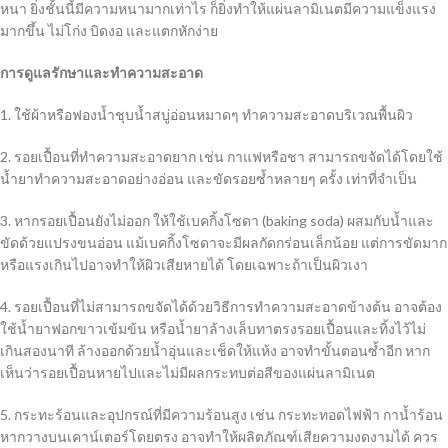
หนา ยิ่งชั้นนี้มีความหนามากเท่าไร ก็ยิ่งทำให้แผ่นลามิเนตมีความแข็งแรง
มากขึ้น ไม่โก่ง บิดงอ และแตกหักง่าย
การดูแลรักษาและทำความสะอาด
1. ใช้ผ้าหรือฟองน้ำชุบน้ำสบู่อ่อนหมาดๆ ทำความสะอาดบริเวณพื้นผิว
2. รอยเปื้อนที่ทำความสะอาดยาก เช่น กาแฟหรือชา สามารถขจัดได้โดยใช้
น้ำยาทำความสะอาดอย่างอ่อน และขัดรอยซ้ำหลายๆ ครั้ง เท่าที่จำเป็น
3. หากรอยเปื้อนยังไม่ออก ให้ใช้เบคกิ้งโซดา (baking soda) ผสมกับน้ำและ
ขัดด้วยแปรงขนอ่อน แม้เบคกิ้งโซดาจะมีผลกัดกร่อนเล็กน้อย แต่การขัดมาก
หรือแรงเกินไปอาจทำให้ผิวเสียหายได้ โดยเฉพาะถ้าเป็นผิวเงา
4. รอยเปื้อนที่ไม่สามารถขจัดได้ด้วยวิธีการทำความสะอาดข้างต้น อาจต้อง
ใช้น้ำยาฟอกขาวเข้มข้น หรือน้ำยาล้างเล็บทาตรงรอยเปื้อนและทิ้งไว้ไม่
เกินสองนาที ล้างออกด้วยน้ำอุ่นและเช็ดให้แห้ง อาจทำขั้นตอนซ้ำอีก หาก
เห็นว่ารอยเปื้อนหายไปและไม่มีผลกระทบต่อสีของแผ่นลามิเนต
5. กระทะร้อนและอุปกรณ์ที่มีความร้อนสูง เช่น กระทะทอดไฟฟ้า กาน้ำร้อน
หากวางบนเคาน์เตอร์โดยตรง อาจทำให้ผลิตภัณฑ์เสียความงดงามได้ ควร