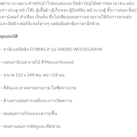
พยาบาล เหมาะสำหรับนำไปตกแต่งและปิดผิววัสดุได้หลากหลาย เช่น ผนัง
เสา ประตู หน้าโต๊ะ ตู้เสื้อผ้า ตู้เก็บของ ตู้บิลท์อิน หน้าบานตู้ ชั้นวางของ ท็อป
เคาน์เตอร์ หัวเตียง เป็นต้น ซึ่งไม่เพียงมอบความสวยงามให้กับการตกแต่ง
และปิดผิวเฟอร์นิเจอร์ต่างๆ แต่ยังคุ้มค่าคุ้มราคาอีกด้วย
คุณสมบัติ
– ลามิเนตปิดผิว FORMICA รุ่น 5483SD WOODGRAIN
– แผ่นลามิเนต ลายไม้ สี Mocca Firwood
– ขนาด 122 x 244 ซม. หนา 0.8 มม.
– สีสันและลวดลายสวยงาม ไม่ซีดจางง่าย
– ต้านทานต่อสารเคมีและการเกิดคราบ
– ทนต่อความร้อนและความชื้น
– ทนทานต่อการขัดถูและขีดข่วน