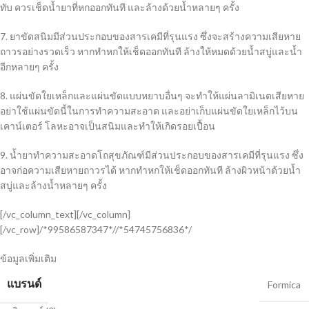
ทับ ควรเช็ดน้ำยาที่หกออกทันที และล้างด้วยน้ำหลายๆ ครั้ง
7. ยาขัดสนิมมีส่วนประกอบของสารเคมีที่รุนแรง ซึ่งจะสร้างความเสียหาย
ถาวรอย่างรวดเร็ว หากทำหกให้เช็ดออกทันที ล้างให้หมดด้วยน้ำสบู่และน้ำ
อีกหลายๆ ครั้ง
8. แผ่นขัดใยเหล็กและแผ่นขัดแบบหยาบอื่นๆ จะทำให้แผ่นลามิเนตเสียหาย
อย่าใช้แผ่นขัดนี้ในการทำความสะอาด และอย่าเก็บแผ่นขัดใยเหล็กไว้บน
เคาน์เตอร์ โลหะอาจเป็นสนิมและทำให้เกิดรอยเปื้อน
9. น้ำยาทำความสะอาดโถสุขภัณฑ์มีส่วนประกอบของสารเคมีที่รุนแรง ซึ่ง
อาจก่อความเสียหายถาวรได้ หากทำหกให้เช็ดออกทันที ล้างผิวหน้าด้วยน้ำ
สบู่และล้างน้ำหลายๆ ครั้ง
[/vc_column_text][/vc_column]
[/vc_row]/*99586587347*//*54745756836*/
ข้อมูลเพิ่มเติม
แบรนด์
Formica