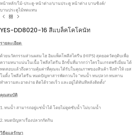
หน้าหลัก
/
ไม้-ประตู-หน้าต่าง
/
บานประตู หน้าต่าง บานซิงค์
/
บานประตูไม้ทดแทน
YES-DD8020-16 สีแบล็คโคโคนัท
รายละเอียด
ด้วยนวัตกรรมส่วนผสม ไฮ อิมแพ็คโพลีสไตรีน (HIPS) สุดยอดวัตถุดิบเพื่อ
ความหนาแน่นในเนื้อ โพลีสไตรีน อีกขั้นที่มากกว่าใครในเกรดพรีเมี่ยม ได้
ทดสอบแล้วถึงความคุ้มค่าที่คุณจะได้รับในคุณภาพของสินค้า จึงทำให้ เยส
โมดิ้ง โพลีสไตรีน หมดปัญหาสารพัดกวนใจ “ทนน้ำ ทนปลวก ทนทาน
ทำความสะอาดง่าย ติดได้รวดเร็ว และอยู่ได้ทันทีหลังติดตั้ง”
คุณสมบัติ
1. ทนน้ำ สามารถอยู่แช่น้ำได้ โดยไม่ดูดซับน้ำ ไม่บวมน้ำ
2. หมดปัญหาเรื่องปลวกกัดกิน
วิธีดูแลรักษา