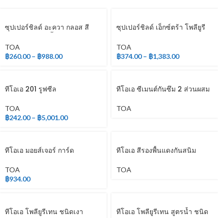
ซุปเปอร์ชิลด์ อะควา กลอส สี
ซุปเปอร์ชิลด์ เอ็กซ์ตร้า โพลียูรี
เคลือบเงา สูตรน้ำ
เทน ชนิดเงา สำหรับภายใน
TOA
TOA
฿
260.00
–
฿
988.00
฿
374.00
–
฿
1,383.00
ทีโอเอ 201 รูฟซีล
ทีโอเอ ซีเมนต์กันซึม 2 ส่วนผสม
TOA
TOA
฿
242.00
–
฿
5,001.00
ทีโอเอ มอยส์เจอร์ การ์ด
ทีโอเอ สีรองพื้นแดงกันสนิม
TOA
TOA
฿
934.00
ทีโอเอ โพลียูรีเทน ชนิดเงา
ทีโอเอ โพลียูรีเทน สูตรน้ำ ชนิด