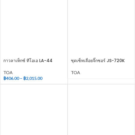
กาวลาเท็กซ์ ทีโอเอ LA-44
ชุดเซ็ทเลื่อยจิ๊กซอร์ JS-720K
TOA
TOA
฿
406.00
–
฿
2,015.00