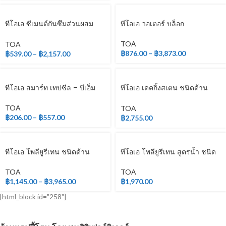
ทีโอเอ ซีเมนต์กันซึมส่วนผสม
ทีโอเอ วอเตอร์ บล็อก
เดียว
TOA
TOA
฿
876.00
–
฿
3,873.00
฿
539.00
–
฿
2,157.00
ทีโอเอ สมาร์ท เทปซีล – บีเอ็ม
ทีโอเอ เดคกิ้งสเตน ชนิดด้าน
สำหรับภายนอก
TOA
TOA
฿
206.00
–
฿
557.00
฿
2,755.00
ทีโอเอ โพลียูรีเทน ชนิดด้าน
ทีโอเอ โพลียูรีเทน สูตรน้ำ ชนิด
ระบบ 2 ส่วน
เงา สำหรับภายใน
TOA
TOA
฿
1,145.00
–
฿
3,965.00
฿
1,970.00
[html_block id="258"]