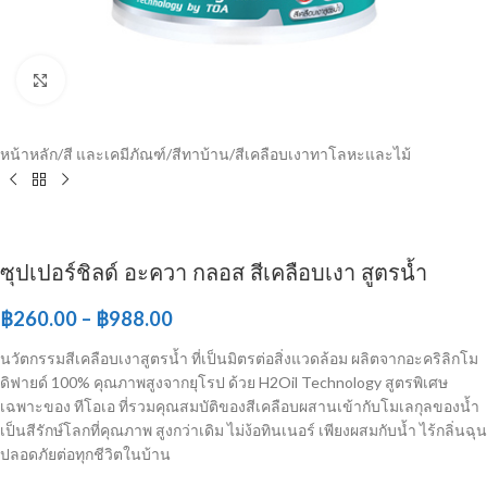
Click to enlarge
หน้าหลัก
/
สี และเคมีภัณฑ์
/
สีทาบ้าน
/
สีเคลือบเงาทาโลหะและไม้
ซุปเปอร์ชิลด์ อะควา กลอส สีเคลือบเงา สูตรน้ำ
฿
260.00
–
฿
988.00
นวัตกรรมสีเคลือบเงาสูตรน้ำ ที่เป็นมิตรต่อสิ่งแวดล้อม ผลิตจากอะคริลิกโม
ดิฟายด์ 100% คุณภาพสูงจากยุโรป ด้วย H2Oil Technology สูตรพิเศษ
เฉพาะของ ทีโอเอ ที่รวมคุณสมบัติของสีเคลือบผสานเข้ากับโมเลกุลของน้ำ
เป็นสีรักษ์โลกที่คุณภาพ สูงกว่าเดิม ไม่ง้อทินเนอร์ เพียงผสมกับน้ำ ไร้กลิ่นฉุน
ปลอดภัยต่อทุกชีวิตในบ้าน