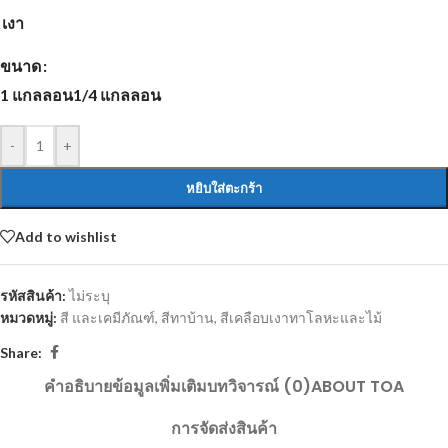
เงา
ขนาด
1 แกลลอน
1/4 แกลลอน
-
+
หยิบใส่ตะกร้า
Add to wishlist
รหัสสินค้า:
ไม่ระบุ
หมวดหมู่:
สี และเคมีภัณฑ์
,
สีทาบ้าน
,
สีเคลือบเงาทาโลหะและไม้
Share:
คำอธิบาย
ข้อมูลเพิ่มเติม
บทวิจารณ์ (0)
ABOUT TOA
การจัดส่งสินค้า