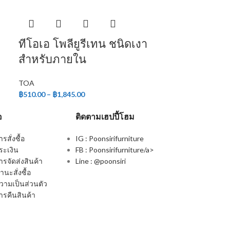
ทีโอเอ โพลียูรีเทน ชนิดเงา
สำหรับภายใน
TOA
฿
510.00
–
฿
1,845.00
อ
ติดตามเฮปปี้โฮม
สั่งซื้อ
IG : Poonsirifurniture
ระเงิน
FB : Poonsirifurniture/a>
รจัดส่งสินค้า
Line : @poonsiri
นะสั่งซื้อ
ามเป็นส่วนตัว
รคืนสินค้า