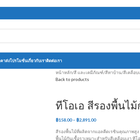
าคาส่ง
โปรโมชั่น
เกี่ยวกับเรา
ติดต่อเรา
หน้าหลัก
/
สี และเคมีภัณฑ์
/
สีทาบ้าน
/
สีเคลือ
Back to products
ทีโอเอ สีรองพื้นไม้
฿
158.00
–
฿
2,891.00
สีรองพื้นไม้ที่ผลิตจากแอลคีดเรซินคุณภาพสู
พื้นไม้กันเชื้อราเหมาะสำหรับสีเคลือบเงา ทีโ