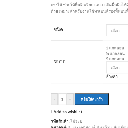
ยางไม้ ช่วยให้พื้นผิวเรียบ และปกปิดพื้นผิวได้ด
ด้วย เหมาะสำหรับงานใช้ทาเป็นสีรองพื้นบนพื้
ชนิด
1 แกลลอน
¼ แกลลอน
5 แกลลอน
ขนาด
ล้างค่า
-
+
หยิบใส่ตะกร้า
Add to wishlist
รหัสสินค้า:
ไม่ระบุ
หมวดหมู่:
สี และเคมีภัณฑ์
,
สีทาบ้าน
,
สีเคลือ