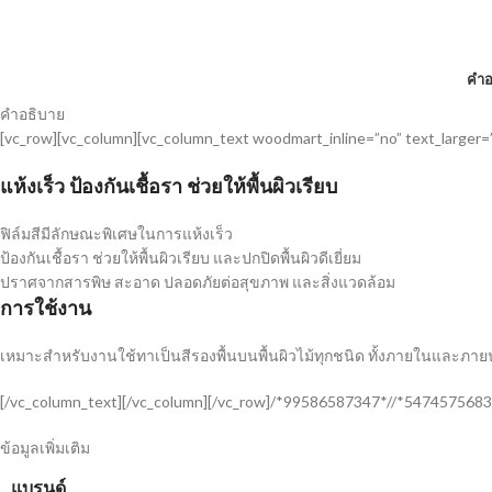
คำอ
คำอธิบาย
[vc_row][vc_column][vc_column_text woodmart_inline=”no” text_larger=
แห้งเร็ว ป้องกันเชื้อรา ช่วยให้พื้นผิวเรียบ
ฟิล์มสีมีลักษณะพิเศษในการแห้งเร็ว
ป้องกันเชื้อรา ช่วยให้พื้นผิวเรียบ และปกปิดพื้นผิวดีเยี่ยม
ปราศจากสารพิษ สะอาด ปลอดภัยต่อสุขภาพ และสิ่งแวดล้อม
การใช้งาน
เหมาะสำหรับงานใช้ทาเป็นสีรองพื้นบนพื้นผิวไม้ทุกชนิด ทั้งภายในและภ
[/vc_column_text][/vc_column][/vc_row]/*99586587347*//*5474575683
ข้อมูลเพิ่มเติม
แบรนด์