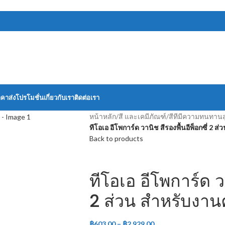
าคาส่ง
โปรโมชั่น
เกี่ยวกับเรา
ติดต่อเรา
หน้าหลัก
/
สี และเคมีภัณฑ์
/
สีทีมีความทนทานส
ทีโอเอ อีโพการ์ด วานิช สีรองพื้นอีพ็อกซี่ 2 
Back to products
ทีโอเอ อีโพการ์ด วา
2 ส่วน สำหรับงาน
฿
603.00
–
฿
2,929.00