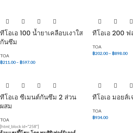
ทีโอเอ 100 น้ำยาเคลือบเงาใส
ทีโอเอ 200 ฟล
กันซึม
TOA
฿
202.00
–
฿
898.00
TOA
฿
211.00
–
฿
597.00
ทีโอเอ ซีเมนต์กันซึม 2 ส่วน
ทีโอเอ มอยส์เจ
ผสม
TOA
฿
934.00
TOA
[html_block id="258"]
ร้านแฮปปี้โฮม โดย พูนศิริเฟอร์นิเจอร์