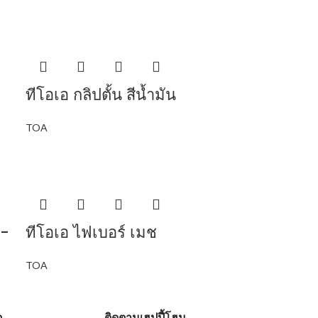
ทีโอเอ กลิปตั้น สีน้ำมัน
TOA
G-
ทีโอเอ ไฟเบอร์ เมช
TOA
อ
ติดตามเฮปปี้โฮม