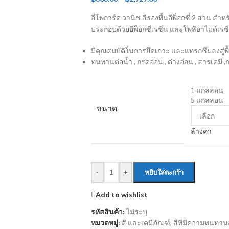
อีโพการ์ด วานิช สีรองพื้นอีพ็อกซี่ 2 ส่วน ส
ประกอบด้วยอีพ็อกซี่เรซิ่น และโพลีอาไมด์เรซิ
มีคุณสมบัติในการยึดเกาะ และแทรกซึมลงสู่พื้
ทนทานต่อน้ำ , กรดอ่อน , ด่างอ่อน , สารเคมี
1 แกลลอน
5 แกลลอน
ขนาด
ล้างค่า
-
+
หยิบใส่ตะกร้า
Add to wishlist
รหัสสินค้า:
ไม่ระบุ
หมวดหมู่:
สี และเคมีภัณฑ์
,
สีทีมีความทนทาน