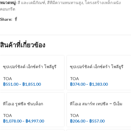
หมวดหมู่:
สี และเคมีภัณฑ์
,
สีทีมีความทนทานสูง
,
โครงสร้างเหล็ก ผนัง
คอนกรีต
Share:
สินค้าที่เกี่ยวข้อง
ซุปเปอร์ชิลด์ เอ็กซ์ตร้า โพลียูรี
ซุปเปอร์ชิลด์ เอ็กซ์ตร้า โพลียูรี
เทน ชนิดเงา สำหรับภายนอก
เทน ชนิดเงา สำหรับภายใน
TOA
TOA
฿
551.00
–
฿
1,851.00
฿
374.00
–
฿
1,383.00
ทีโอเอ รูฟซีล ซันบล็อก
ทีโอเอ สมาร์ท เทปซีล – บีเอ็ม
TOA
TOA
฿
1,078.00
–
฿
4,997.00
฿
206.00
–
฿
557.00