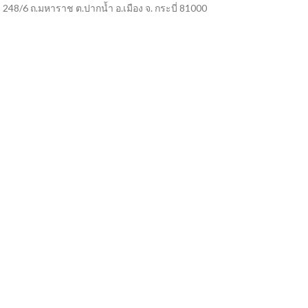
248/6 ถ.มหาราช ต.ปากน้ำ อ.เมือง จ. กระบี่ 81000
Phone: (099) 405-0008
Tel: (075) 623-409
เกี่ยวกับเรา
ข้อตกลงและเงื่อนไข
สำหรับผู้แทนจำหน่าย
เสนอขายสินค้ากับดูโฮม
เอกสารลูกค้าเครดิต
รับสมัครงาน
ติดต่อเรา