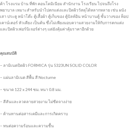
ค้า โรงแรม บ้าน ที่พัก คอนโดมิเนียม สำนักงาน โรงเรียน ไปจนถึงโรง
พยาบาล เหมาะสำหรับนำไปตกแต่งและปิดผิววัสดุได้หลากหลาย เช่น ผนัง
เสา ประตู หน้าโต๊ะ ตู้เสื้อผ้า ตู้เก็บของ ตู้บิลท์อิน หน้าบานตู้ ชั้นวางของ ท็อป
เคาน์เตอร์ หัวเตียง เป็นต้น ซึ่งไม่เพียงมอบความสวยงามให้กับการตกแต่ง
และปิดผิวเฟอร์นิเจอร์ต่างๆ แต่ยังคุ้มค่าคุ้มราคาอีกด้วย
คุณสมบัติ
– ลามิเนตปิดผิว FORMICA รุ่น 5323UN SOLID COLOR
– แผ่นลามิเนต สีพื้น สี Nocturne
– ขนาด 122 x 244 ซม. หนา 0.8 มม.
– สีสันและลวดลายสวยงาม ไม่ซีดจางง่าย
– ต้านทานต่อสารเคมีและการเกิดคราบ
– ทนต่อความร้อนและความชื้น