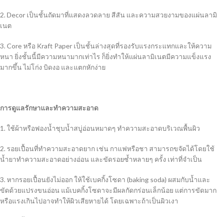
2. Decor เป็นชั้นถัดมาที่แสดงลวดลาย สีสัน และความสวยงามของแผ่นลามิ
เนต
3. Core หรือ Kraft Paper เป็นชั้นล่างสุดที่รองรับแรงกระแทกและให้ความ
หนา ยิ่งชั้นนี้มีความหนามากเท่าไร ก็ยิ่งทำให้แผ่นลามิเนตมีความแข็งแรง
มากขึ้น ไม่โก่ง บิดงอ และแตกหักง่าย
การดูแลรักษาและทำความสะอาด
1. ใช้ผ้าหรือฟองน้ำชุบน้ำสบู่อ่อนหมาดๆ ทำความสะอาดบริเวณพื้นผิว
2. รอยเปื้อนที่ทำความสะอาดยาก เช่น กาแฟหรือชา สามารถขจัดได้โดยใช้
น้ำยาทำความสะอาดอย่างอ่อน และขัดรอยซ้ำหลายๆ ครั้ง เท่าที่จำเป็น
3. หากรอยเปื้อนยังไม่ออก ให้ใช้เบคกิ้งโซดา (baking soda) ผสมกับน้ำและ
ขัดด้วยแปรงขนอ่อน แม้เบคกิ้งโซดาจะมีผลกัดกร่อนเล็กน้อย แต่การขัดมาก
หรือแรงเกินไปอาจทำให้ผิวเสียหายได้ โดยเฉพาะถ้าเป็นผิวเงา