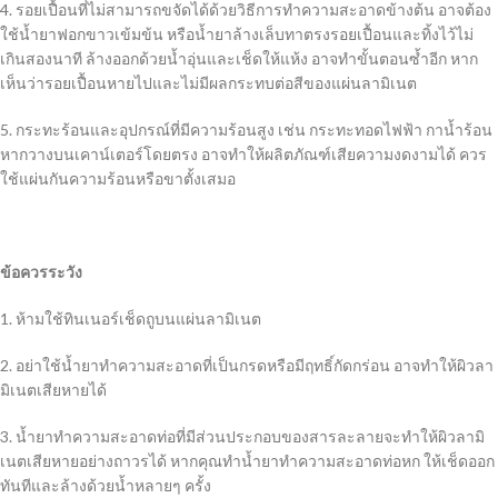
4. รอยเปื้อนที่ไม่สามารถขจัดได้ด้วยวิธีการทำความสะอาดข้างต้น อาจต้อง
ใช้น้ำยาฟอกขาวเข้มข้น หรือน้ำยาล้างเล็บทาตรงรอยเปื้อนและทิ้งไว้ไม่
เกินสองนาที ล้างออกด้วยน้ำอุ่นและเช็ดให้แห้ง อาจทำขั้นตอนซ้ำอีก หาก
เห็นว่ารอยเปื้อนหายไปและไม่มีผลกระทบต่อสีของแผ่นลามิเนต
5. กระทะร้อนและอุปกรณ์ที่มีความร้อนสูง เช่น กระทะทอดไฟฟ้า กาน้ำร้อน
หากวางบนเคาน์เตอร์โดยตรง อาจทำให้ผลิตภัณฑ์เสียความงดงามได้ ควร
ใช้แผ่นกันความร้อนหรือขาตั้งเสมอ
ข้อควรระวัง
1. ห้ามใช้ทินเนอร์เช็ดถูบนแผ่นลามิเนต
2. อย่าใช้น้ำยาทำความสะอาดที่เป็นกรดหรือมีฤทธิ์กัดกร่อน อาจทำให้ผิวลา
มิเนตเสียหายได้
3. น้ำยาทำความสะอาดท่อที่มีส่วนประกอบของสารละลายจะทำให้ผิวลามิ
เนตเสียหายอย่างถาวรได้ หากคุณทำน้ำยาทำความสะอาดท่อหก ให้เช็ดออก
ทันทีและล้างด้วยน้ำหลายๆ ครั้ง