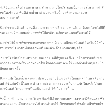
4. สีย้อมผม เสื้อผ้า และอาหารสามารถก่อให้เกิดรอยเปื้อนถาวรได้ หากทำสี
หกให้เช็ดออกทันทีด้วยน้ำยาล้างจาน หรือน้ำยาทำความสะอาด
อเนกประสงค์
5. อย่าวางหม้อหรือจานที่ออกจากเตาอบหรือเตาลงบนผิวลามิเนต โดยไม่มีที่
รองความร้อนขณะนั้น อาจทำให้ลามิเนตเกิดรอยแตกหรือบวมได้
6. อย่าใช้น้ำยาทำความสะอาดเตาอบบริเวณเหนือเคาน์เตอร์โดยไม่มีสิ่งปิด
ทับ ควรเช็ดน้ำยาที่หกออกทันที และล้างด้วยน้ำหลายๆ ครั้ง
7. ยาขัดสนิมมีส่วนประกอบของสารเคมีที่รุนแรง ซึ่งจะสร้างความเสียหาย
ถาวรอย่างรวดเร็ว หากทำหกให้เช็ดออกทันที ล้างให้หมดด้วยน้ำสบู่และน้ำ
อีกหลายๆ ครั้ง
8. แผ่นขัดใยเหล็กและแผ่นขัดแบบหยาบอื่นๆ จะทำให้แผ่นลามิเนตเสียหาย
อย่าใช้แผ่นขัดนี้ในการทำความสะอาด และอย่าเก็บแผ่นขัดใยเหล็กไว้บน
เคาน์เตอร์ โลหะอาจเป็นสนิมและทำให้เกิดรอยเปื้อน
9. น้ำยาทำความสะอาดโถสุขภัณฑ์มีส่วนประกอบของสารเคมีที่รุนแรง ซึ่ง
อาจก่อความเสียหายถาวรได้ หากทำหกให้เช็ดออกทันที ล้างผิวหน้าด้วยน้ำ