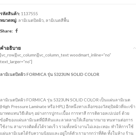
รหัสสินค้า:
1137555
หมวดหมู่:
ลามิเนตปิดผิว
,
ลามิเนตสีพื้น
Share:
คำอธิบาย
[vc_row][vc_column][vc_column_text woodmart_inline=”no”
text_larger=”no”]
ลามิเนตปิดผิว
FORMICA รุ่น 5323UN SOLID COLOR
ลามิเนตปิดผิว
FORMICA รุ่น 5323UN SOLID COLOR
เป็นแผ่นลามิเนต
(High Pressure Laminate หรือ HPL) อีกหนึ่งทางเลือกของวัสดุปิดผิวที่จะเข้า
มาทดแทนวิธีเดิมๆ อย่างการปูกระเบื้อง การทาสี การติดวอลเปเปอร์ ด้วย
ข้อดีของแผ่นลามิเนตที่มีสีสันและลวดลายให้เลือกมากมาย ทนทานต่อการ
ใช้งาน สามารถติดตั้งได้รวดเร็ว รวมทั้งหน้างานไม่เลอะเทอะ ทำให้การใช้
แผ่นลามิเนตได้รับความนิยมและอยู่ใกล้ตัวเรามากกว่าที่คิด ทั้งในห้าง ร้าน