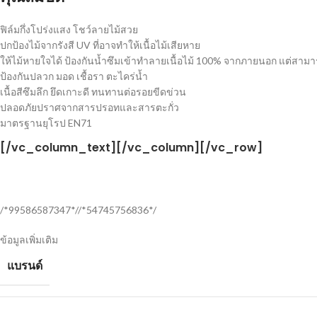
ฟิล์มกึ่งโปร่งแสง โชว์ลายไม้สวย
ปกป้องไม้จากรังสี UV ที่อาจทำให้เนื้อไม้เสียหาย
ให้ไม้หายใจได้ ป้องกันน้ำซึมเข้าทำลายเนื้อไม้ 100% จากภายนอก แต่สา
ป้องกันปลวก มอด เชื้อรา ตะไคร่น้ำ
เนื้อสีซึมลึก ยึดเกาะดี ทนทานต่อรอยขีดข่วน
ปลอดภัยปราศจากสารปรอทและสารตะกั่ว
มาตรฐานยุโรป EN71
[/vc_column_text][/vc_column][/vc_row]
/*99586587347*//*54745756836*/
ข้อมูลเพิ่มเติม
แบรนด์