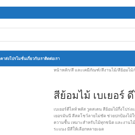
าคาส่ง
โปรโมชั่น
เกี่ยวกับเรา
ติดต่อเรา
หน้าหลัก
/
สี และเคมีภัณฑ์
/
สีงานไม้
/
สีย้อมไม้
/
สีย้อมไม้ เบเยอร์ 
เบเยอร์ดีไลท์ พลัส วูดสเตน สีย้อมไม้กึ่งโป
เยอรมันนี สีสดโชว์ลายไม่ชัด ช่วยปกป้อง
ความชื้น เหมาะสำหรับไม้ทุกชนิด และงานไม้แ
ระแนง มีสีให้เลือกหลายเฉด