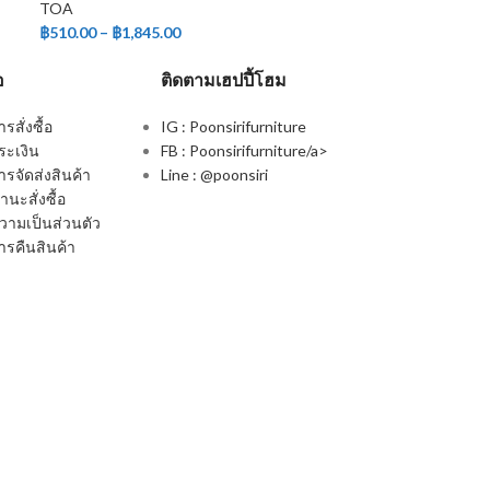
TOA
฿
510.00
–
฿
1,845.00
อ
ติดตามเฮปปี้โฮม
สั่งซื้อ
IG : Poonsirifurniture
ระเงิน
FB : Poonsirifurniture/a>
รจัดส่งสินค้า
Line : @poonsiri
นะสั่งซื้อ
ามเป็นส่วนตัว
รคืนสินค้า