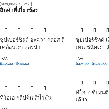
[html_block id="242"]
สินค้าที่เกี่ยวข้อง
ซุปเปอร์ชิลด์ อะควา กลอส สี
ซุปเปอร์ชิลด์ เอ
เคลือบเงา สูตรน้ำ
เทน ชนิดเงา 
TOA
TOA
฿
260.00
–
฿
988.00
฿
374.00
–
฿
1,383.00
ทีโอเอ ซีเมนต
ทีโอเอ กลิปตั้น สีน้ำมัน
เดียว
TOA