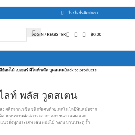
โปรโมชั่น
ติดต่อเรา
LOGIN / REGISTER
฿
0.00
สีย้อมไม้ เบเยอร์ ดีไลท์ พลัส วูดสเตน
Back to products
ดีไลท์ พลัส วูดสเตน
ร่งแสง ผลิตจากเรซินชนิดพิเศษด้วยเทคโนโลยีทันสมัยจาก
ไม้ให้สวยทนทานต่อสภาวะอากาศภายนอก แดด และ
นวตั้งทุกประเภท เช่น ผนังไม้ วงกบ บานประตู รั้ว