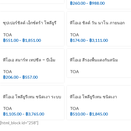
฿
260.00
–
฿
988.00
ซุปเปอร์ชิลด์ เอ็กซ์ตร้า โพลียูรี
ทีโอเอ ชิลด์ วัน นาโน ภายนอก
เทน ชนิดเงา สำหรับภายนอก
และภายใน
TOA
TOA
฿
551.00
–
฿
1,851.00
฿
174.00
–
฿
3,111.00
ทีโอเอ สมาร์ท เทปซีล – บีเอ็ม
ทีโอเอ สีรองพื้นแดงกันสนิม
TOA
TOA
฿
206.00
–
฿
557.00
ทีโอเอ โพลียูรีเทน ชนิดเงา ระบบ
ทีโอเอ โพลียูรีเทน ชนิดเงา
2 ส่วน
สำหรับภายใน
TOA
TOA
฿
1,105.00
–
฿
3,765.00
฿
510.00
–
฿
1,845.00
[html_block id="258"]