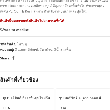
ทำให้งานเร่งเสร็จไว ลดปัญหาการลอกล่อนและสีซีดจาง ให้ความคงทนต่อ
ความเป็นด่างและกรดเกลือของปูนได้สูงกว่าสีรองพื้นทั่วไป ด้วยกาวสูตร
พิเศษ PLIOLITE Resin เหมาะสำหรับงานปูนเก่าและปูนใหม่
สินค้านี้หมดจากคลังสินค้า ไม่สามารถซื้อได้
Add to wishlist
รหัสสินค้า:
ไม่ระบุ
หมวดหมู่:
สี และเคมีภัณฑ์
,
สีทาบ้าน
,
สีน้ำรองพื้น
Share:
สินค้าที่เกี่ยวข้อง
ซุปเปอร์ชิลด์ สีรองพื้นปูนใหม่กัน
ซุปเปอร์ชิลด์ อะควา กลอส สี
ด่าง
เคลือบเงา สูตรน้ำ
TOA
TOA