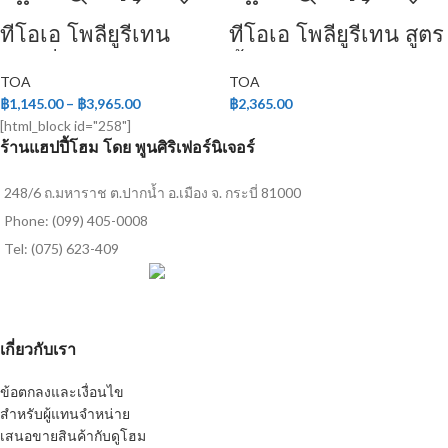
ทีโอเอ โพลียูรีเทน
ทีโอเอ โพลียูรีเทน สูตร
ชนิดกึ่งเงา ระบบ 2
น้ำ ชนิดด้าน สำหรับ
TOA
TOA
ส่วน
ภายใน
฿
1,145.00
–
฿
3,965.00
฿
2,365.00
[html_block id="258"]
ร้านแฮปปี้โฮม โดย พูนศิริเฟอร์นิเจอร์
248/6 ถ.มหาราช ต.ปากน้ำ อ.เมือง จ. กระบี่ 81000
Phone: (099) 405-0008
Tel: (075) 623-409
เกี่ยวกับเรา
ข้อตกลงและเงื่อนไข
สำหรับผู้แทนจำหน่าย
เสนอขายสินค้ากับดูโฮม