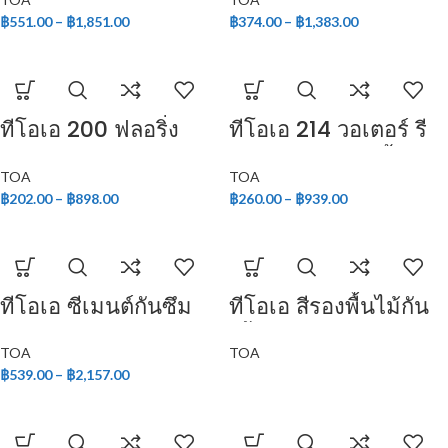
สำหรับภายนอก
สำหรับภายใน
฿
551.00
–
฿
1,851.00
฿
374.00
–
฿
1,383.00
ทีโอเอ 200 ฟลอริ่ง
ทีโอเอ 214 วอเตอร์ รี
พลัส
เพลแลนท์ (สูตรน้ำมัน)
TOA
TOA
฿
202.00
–
฿
898.00
฿
260.00
–
฿
939.00
ทีโอเอ ซีเมนต์กันซึม
ทีโอเอ สีรองพื้นไม้กัน
ส่วนผสมเดียว
เชื้อรา
TOA
TOA
฿
539.00
–
฿
2,157.00