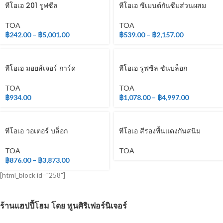
ทีโอเอ 201 รูฟซีล
ทีโอเอ ซีเมนต์กันซึมส่วนผสม
เดียว
TOA
TOA
฿
242.00
–
฿
5,001.00
฿
539.00
–
฿
2,157.00
ทีโอเอ มอยส์เจอร์ การ์ด
ทีโอเอ รูฟซีล ซันบล็อก
TOA
TOA
฿
934.00
฿
1,078.00
–
฿
4,997.00
ทีโอเอ วอเตอร์ บล็อก
ทีโอเอ สีรองพื้นแดงกันสนิม
TOA
TOA
฿
876.00
–
฿
3,873.00
[html_block id="258"]
ร้านแฮปปี้โฮม โดย พูนศิริเฟอร์นิเจอร์