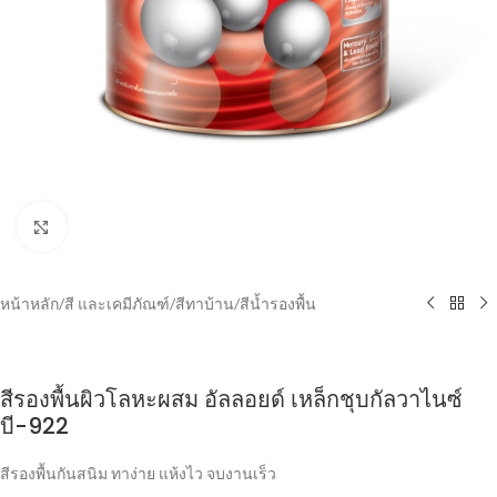
Click to enlarge
หน้าหลัก
/
สี และเคมีภัณฑ์
/
สีทาบ้าน
/
สีน้ำรองพื้น
สีรองพื้นผิวโลหะผสม อัลลอยด์ เหล็กชุบกัลวาไนซ์
บี-922
สีรองพื้นกันสนิม ทาง่าย แห้งไว จบงานเร็ว