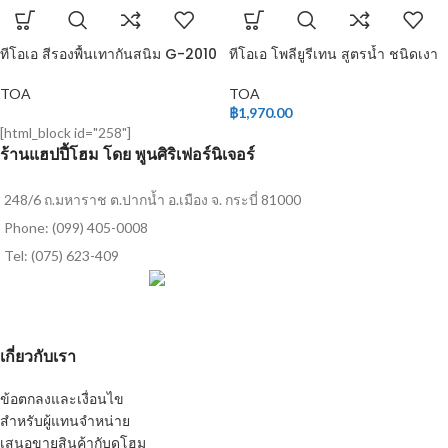
ทีโอเอ สีรองพื้นเทากันสนิม G-2010
ทีโอเอ โพลียูรีเทน สูตรน้ำ ชนิดเงา
สำหรับภายใน
TOA
TOA
฿
1,970.00
[html_block id="258"]
ร้านแฮปปี้โฮม โดย พูนศิริเฟอร์นิเจอร์
248/6 ถ.มหาราช ต.ปากน้ำ อ.เมือง จ. กระบี่ 81000
Phone: (099) 405-0008
Tel: (075) 623-409
เกี่ยวกับเรา
ข้อตกลงและเงื่อนไข
สำหรับผู้แทนจำหน่าย
เสนอขายสินค้ากับดูโฮม