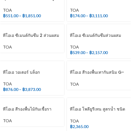
เทน ชนิดเงา สำหรับภายนอก
และภายใน
TOA
TOA
฿
551.00
–
฿
1,851.00
฿
174.00
–
฿
3,111.00
ทีโอเอ ซีเมนต์กันซึม 2 ส่วนผสม
ทีโอเอ ซีเมนต์กันซึมส่วนผสม
เดียว
TOA
TOA
฿
539.00
–
฿
2,157.00
ทีโอเอ วอเตอร์ บล็อก
ทีโอเอ สีรองพื้นเทากันสนิม G-
2010
TOA
TOA
฿
876.00
–
฿
3,873.00
ทีโอเอ สีรองพื้นไม้กันเชื้อรา
ทีโอเอ โพลียูรีเทน สูตรน้ำ ชนิด
ด้าน สำหรับภายใน
TOA
TOA
฿
2,365.00