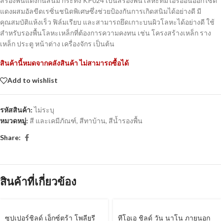
สีรองพื้นแดงกันสนิม กระทิง KP024 เป็นสีรองพื้นโลหะที่มีไอร์ออนออกไซด์
แดงผสมอัลขีดเรซิ่นชนิดพิเศษซึ่งช่วยป้องกันการเกิดสนิมได้อย่างดี มี
คุณสมบัติแห้งเร็ว ฟิล์มเรียบ และสามารถยึดเกาะบนผิวโลหะได้อย่างดี ใช้
สำหรับรองพื้นโลหะเหล็กที่ต้องการความคงทน เช่น โครงสร้างเหล็ก ราง
เหล็ก ประตู หน้าต่าง เครื่องจักร เป็นต้น
สินค้านี้หมดจากคลังสินค้า ไม่สามารถซื้อได้
Add to wishlist
รหัสสินค้า:
ไม่ระบุ
หมวดหมู่:
สี และเคมีภัณฑ์
,
สีทาบ้าน
,
สีน้ำรองพื้น
Share:
สินค้าที่เกี่ยวข้อง
ซุปเปอร์ชิลด์ เอ็กซ์ตร้า โพลียูรี
ทีโอเอ ชิลด์ วัน นาโน ภายนอก