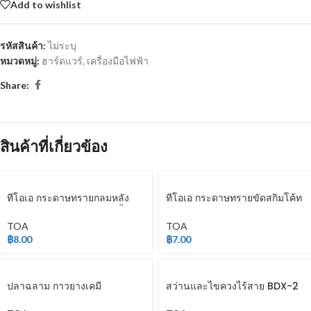
Add to wishlist
รหัสสินค้า:
ไม่ระบุ
หมวดหมู่:
ฮาร์ดแวร์
,
เครื่องมือไฟฟ้า
Share:
สินค้าที่เกี่ยวข้อง
ทีโอเอ กระดาษทรายกลมหลัง
ทีโอเอ กระดาษทรายขัดสกิมโค้ท
สักหลาด LACD-GOLD 6 นิ้ว 6
WAC
รู
TOA
TOA
฿
8.00
฿
7.00
ปลาฉลาม กาวยางเคมี
สว่านและไขควงไร้สาย BDX-2
อเนกประสงค์