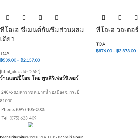
ทีโอเอ ซีเมนต์กันซึมส่วนผสม
ทีโอเอ วอเตอร
เดียว
TOA
฿
876.00
–
฿
3,873.00
TOA
฿
539.00
–
฿
2,157.00
[html_block id="258"]
ร้านแฮปปี้โฮม โดย พูนศิริเฟอร์นิเจอร์
248/6 ถ.มหาราช ต.ปากน้ำ อ.เมือง จ. กระบี่
81000
Phone: (099) 405-0008
Tel: (075) 623-409
Poonsirifurniture
1993 CREATED BY
Poonsiri Group