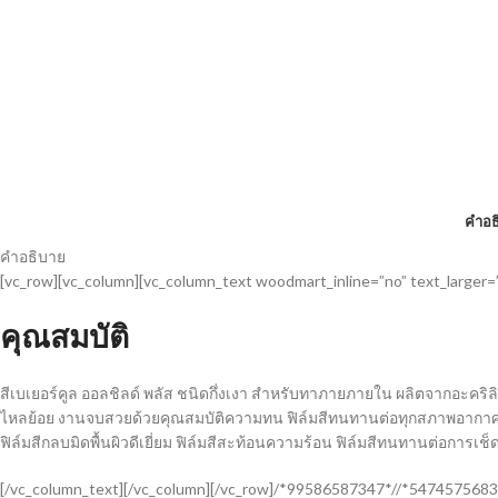
คำอธ
คำอธิบาย
[vc_row][vc_column][vc_column_text woodmart_inline=”no” text_larger=
คุณสมบัติ
สีเบเยอร์คูล ออลชิลด์ พลัส ชนิดกึ่งเงา สำหรับทาภายภายใน ผลิตจากอะคริลิ
ไหลย้อย งานจบสวยด้วยคุณสมบัติความทน ฟิล์มสีทนทานต่อทุกสภาพอากาศ ป
ฟิล์มสีกลบมิดพื้นผิวดีเยี่ยม ฟิล์มสีสะท้อนความร้อน ฟิล์มสีทนทานต่อการเช็ด
[/vc_column_text][/vc_column][/vc_row]/*99586587347*//*5474575683