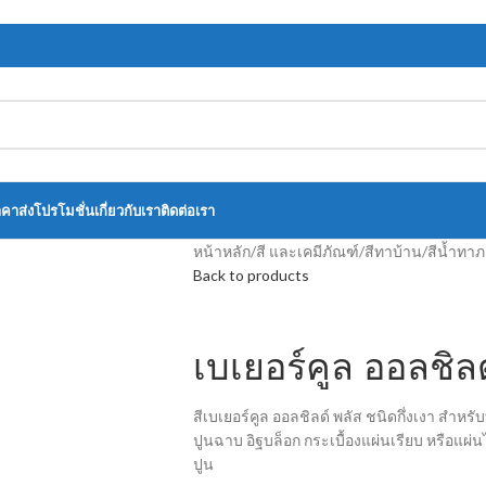
าคาส่ง
โปรโมชั่น
เกี่ยวกับเรา
ติดต่อเรา
หน้าหลัก
/
สี และเคมีภัณฑ์
/
สีทาบ้าน
/
สีน้ำทา
Back to products
เบเยอร์คูล ออลชิล
สีเบเยอร์คูล ออลชิลด์ พลัส ชนิดกึ่งเงา สำหร
ปูนฉาบ อิฐบล็อก กระเบื้องแผ่นเรียบ หรือแผ
ปูน