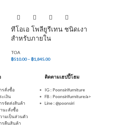
ทีโอเอ โพลียูรีเทน ชนิดเงา
สำหรับภายใน
TOA
฿
510.00
–
฿
1,845.00
อ
ติดตามเฮปปี้โฮม
สั่งซื้อ
IG : Poonsirifurniture
ระเงิน
FB : Poonsirifurniture/a>
รจัดส่งสินค้า
Line : @poonsiri
นะสั่งซื้อ
ามเป็นส่วนตัว
รคืนสินค้า