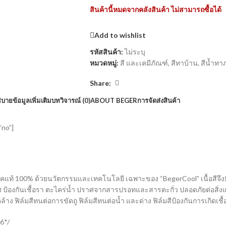
สินค้านี้หมดจากคลังสินค้า ไม่สามารถซื้อได้
Add to wishlist
รหัสสินค้า:
ไม่ระบุ
หมวดหมู่:
สี และเคมีภัณฑ์
,
สีทาบ้าน
,
สีน้ำท
Share:
ิบาย
ข้อมูลเพิ่มเติม
บทวิจารณ์ (0)
ABOUT BEGER
การจัดส่งสินค้า
”no”]
คแท้ 100% ด้วยนวัตกรรมและเทคโนโลยี เฉพาะของ “BegerCool” เนื้อสีจึงมีคว
้องกันเชื้อรา ตะไคร่น้ำ ปราศจากสารปรอทและสารตะกั่ว ปลอดภัยต่อสิ่ง
ล้าง ฟิล์มสีทนต่อการขัดถู ฟิล์มสีทนต่อน้ำ และด่าง ฟิล์มสีป้องกันการเกิดเช
6*/