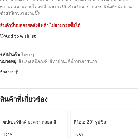
ความทนทานด้วยไทเทเนียมจาก U.S. สำหรับทาภายนอก ฟิล์มสีชนิดด้าน
ช่วยให้เก็บงานง่ายขึ้น
สินค้านี้หมดจากคลังสินค้า ไม่สามารถซื้อได้
Add to wishlist
รหัสสินค้า:
ไม่ระบุ
หมวดหมู่:
สี และเคมีภัณฑ์
,
สีทาบ้าน
,
สีน้ำทาภายนอก
Share:
สินค้าที่เกี่ยวข้อง
ซุปเปอร์ชิลด์ อะควา กลอส สี
ทีโอเอ 201 รูฟซีล
เคลือบเงา สูตรน้ำ
TOA
TOA