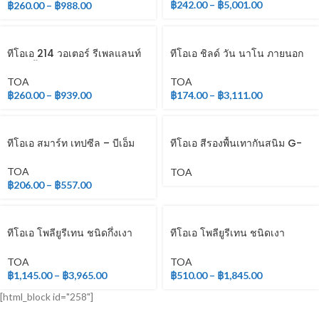
฿
242.00
–
฿
5,001.00
฿
260.00
–
฿
988.00
ทีโอเอ 214 วอเตอร์ รีเพลแลนท์
ทีโอเอ ชิลด์ วัน นาโน ภายนอก
(สูตรน้ำมัน)
และภายใน
TOA
TOA
฿
260.00
–
฿
939.00
฿
174.00
–
฿
3,111.00
ทีโอเอ สมาร์ท เทปซีล – บีเอ็ม
ทีโอเอ สีรองพื้นเทากันสนิม G-
2010
TOA
TOA
฿
206.00
–
฿
557.00
ทีโอเอ โพลียูรีเทน ชนิดกึ่งเงา
ทีโอเอ โพลียูรีเทน ชนิดเงา
ระบบ 2 ส่วน
สำหรับภายใน
TOA
TOA
฿
1,145.00
–
฿
3,965.00
฿
510.00
–
฿
1,845.00
[html_block id="258"]