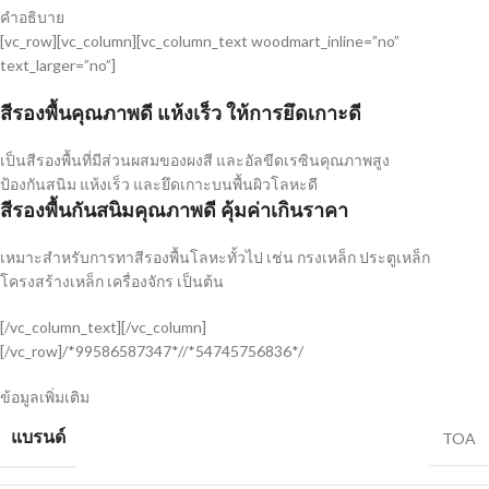
คำอธิบาย
[vc_row][vc_column][vc_column_text woodmart_inline=”no”
text_larger=”no”]
สีรองพื้นคุณภาพดี แห้งเร็ว ให้การยึดเกาะดี
เป็นสีรองพื้นที่มีส่วนผสมของผงสี และอัลขีดเรซินคุณภาพสูง
ป้องกันสนิม แห้งเร็ว และยึดเกาะบนพื้นผิวโลหะดี
สีรองพื้นกันสนิมคุณภาพดี คุ้มค่าเกินราคา
เหมาะสำหรับการทาสีรองพื้นโลหะทั้วไป เช่น กรงเหล็ก ประตูเหล็ก
โครงสร้างเหล็ก เครื่องจักร เป็นต้น
[/vc_column_text][/vc_column]
[/vc_row]/*99586587347*//*54745756836*/
ข้อมูลเพิ่มเติม
แบรนด์
TOA