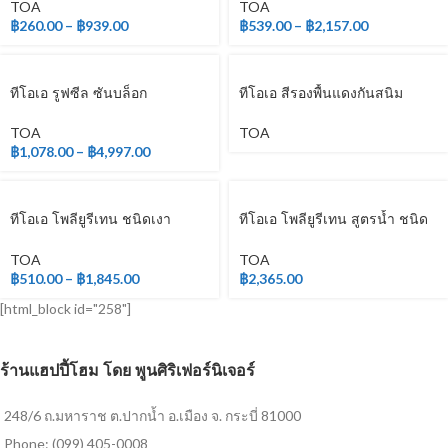
TOA
TOA
฿
260.00
–
฿
939.00
฿
539.00
–
฿
2,157.00
ทีโอเอ รูฟซีล ซันบล็อก
ทีโอเอ สีรองพื้นแดงกันสนิม
TOA
TOA
฿
1,078.00
–
฿
4,997.00
ทีโอเอ โพลียูรีเทน ชนิดเงา
ทีโอเอ โพลียูรีเทน สูตรน้ำ ชนิด
สำหรับภายใน
ด้าน สำหรับภายใน
TOA
TOA
฿
510.00
–
฿
1,845.00
฿
2,365.00
[html_block id="258"]
ร้านแฮปปี้โฮม โดย พูนศิริเฟอร์นิเจอร์
248/6 ถ.มหาราช ต.ปากน้ำ อ.เมือง จ. กระบี่ 81000
Phone: (099) 405-0008