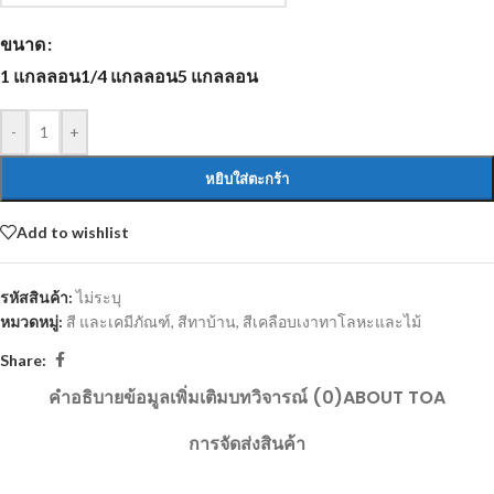
ขนาด
1 แกลลอน
1/4 แกลลอน
5 แกลลอน
-
+
หยิบใส่ตะกร้า
Add to wishlist
รหัสสินค้า:
ไม่ระบุ
หมวดหมู่:
สี และเคมีภัณฑ์
,
สีทาบ้าน
,
สีเคลือบเงาทาโลหะและไม้
Share:
คำอธิบาย
ข้อมูลเพิ่มเติม
บทวิจารณ์ (0)
ABOUT TOA
การจัดส่งสินค้า