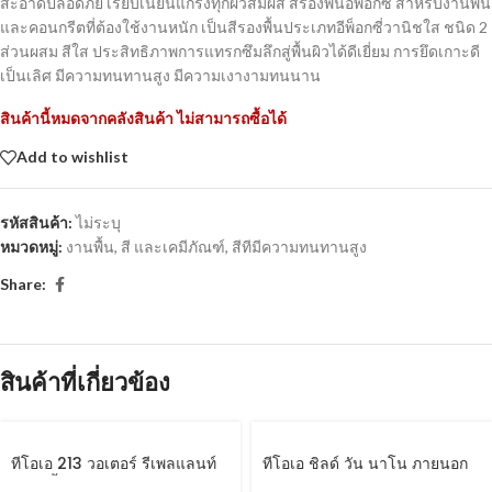
สะอาดปลอดภัย เรียบเนียนแกร่งทุกผิวสัมผัส สีรองพื้นอีพ็อกซี่ สำหรับงานพื้น
และคอนกรีตที่ต้องใช้งานหนัก เป็นสีรองพื้นประเภทอีพ็อกซี่วานิชใส ชนิด 2
ส่วนผสม สีใส ประสิทธิภาพการแทรกซึมลึกสู่พื้นผิวได้ดีเยี่ยม การยึดเกาะดี
เป็นเลิศ มีความทนทานสูง มีความเงางามทนนาน
สินค้านี้หมดจากคลังสินค้า ไม่สามารถซื้อได้
Add to wishlist
รหัสสินค้า:
ไม่ระบุ
หมวดหมู่:
งานพื้น
,
สี และเคมีภัณฑ์
,
สีทีมีความทนทานสูง
Share:
สินค้าที่เกี่ยวข้อง
ทีโอเอ 213 วอเตอร์ รีเพลแลนท์
ทีโอเอ ชิลด์ วัน นาโน ภายนอก
(สูตรน้ำ)
และภายใน