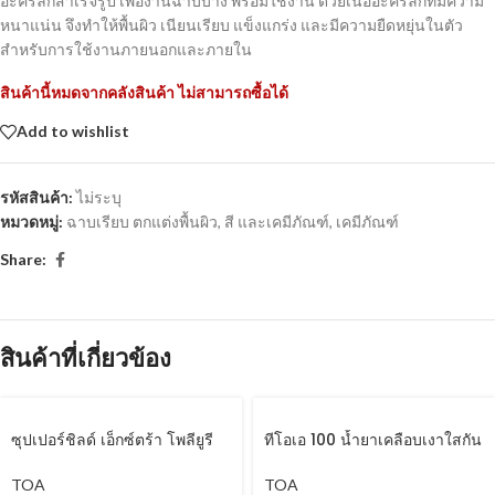
อะคริลิกสำเร็จรูป เพื่องานฉาบบาง พร้อมใช้งาน ด้วยเนื้ออะคริลิกที่มีความ
หนาแน่น จึงทำให้พื้นผิว เนียนเรียบ แข็งแกร่ง และมีความยืดหยุ่นในตัว
สำหรับการใช้งานภายนอกและภายใน
สินค้านี้หมดจากคลังสินค้า ไม่สามารถซื้อได้
Add to wishlist
รหัสสินค้า:
ไม่ระบุ
หมวดหมู่:
ฉาบเรียบ ตกแต่งพื้นผิว
,
สี และเคมีภัณฑ์
,
เคมีภัณฑ์
Share:
สินค้าที่เกี่ยวข้อง
ซุปเปอร์ชิลด์ เอ็กซ์ตร้า โพลียูรี
ทีโอเอ 100 น้ำยาเคลือบเงาใสกัน
เทน ชนิดเงา สำหรับภายนอก
ซึม
TOA
TOA