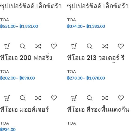
ซุปเปอร์ชิลด์ เอ็กซ์ตร้า
ซุปเปอร์ชิลด์ เอ็กซ์ตร้า
โพลียูรีเทน ชนิดเงา
โพลียูรีเทน ชนิดเงา
TOA
TOA
สำหรับภายนอก
สำหรับภายใน
฿
551.00
–
฿
1,851.00
฿
374.00
–
฿
1,383.00
ทีโอเอ 200 ฟลอริ่ง
ทีโอเอ 213 วอเตอร์ รี
พลัส
เพลแลนท์ (สูตรน้ำ)
TOA
TOA
฿
202.00
–
฿
898.00
฿
278.00
–
฿
1,078.00
ทีโอเอ มอยส์เจอร์
ทีโอเอ สีรองพื้นแดงกัน
การ์ด
สนิม
TOA
TOA
฿
934.00