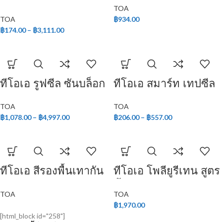
ภายนอกและภายใน
TOA
TOA
฿
934.00
฿
174.00
–
฿
3,111.00
ทีโอเอ รูฟซีล ซันบล็อก
ทีโอเอ สมาร์ท เทปซีล
– บีเอ็ม
TOA
TOA
฿
1,078.00
–
฿
4,997.00
฿
206.00
–
฿
557.00
ทีโอเอ สีรองพื้นเทากัน
ทีโอเอ โพลียูรีเทน สูตร
สนิม G-2010
น้ำ ชนิดเงา สำหรับ
TOA
TOA
ภายใน
฿
1,970.00
[html_block id="258"]