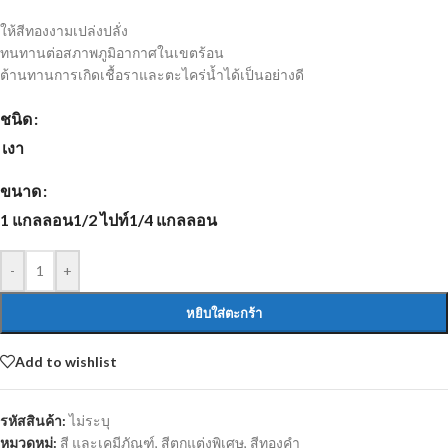
ให้สีทองงามเปล่งปลั่ง
ทนทานต่อสภาพภูมิอากาศในเขตร้อน
ต้านทานการเกิดเชื้อราและตะไคร่น้ำได้เป็นอย่างดี
ชนิด
เงา
ขนาด
1 แกลลอน
1/2 ไปท์
1/4 แกลลอน
-
+
หยิบใส่ตะกร้า
Add to wishlist
รหัสสินค้า:
ไม่ระบุ
หมวดหมู่:
สี และเคมีภัณฑ์
,
สีตกแต่งพิเศษ
,
สีทองคำ