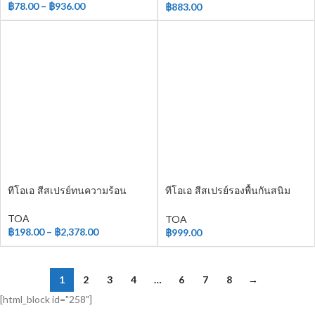
฿
78.00
–
฿
936.00
฿
883.00
ทีโอเอ สีสเปรย์ทนความร้อน
ทีโอเอ สีสเปรย์รองพื้นกันสนิม
เบอร์ 31
TOA
TOA
฿
198.00
–
฿
2,378.00
฿
999.00
1
2
3
4
…
6
7
8
→
[html_block id="258"]