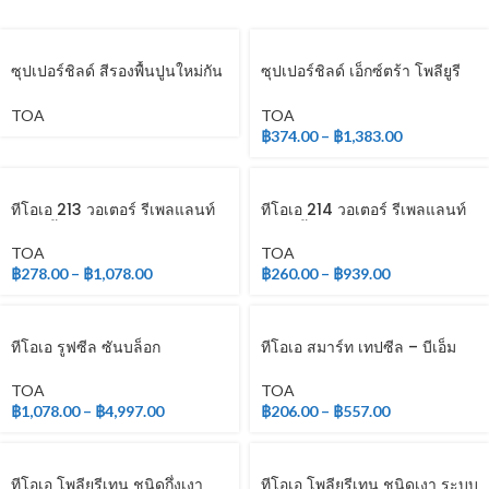
ซุปเปอร์ชิลด์ สีรองพื้นปูนใหม่กัน
ซุปเปอร์ชิลด์ เอ็กซ์ตร้า โพลียูรี
ด่าง
เทน ชนิดเงา สำหรับภายใน
TOA
TOA
฿
374.00
–
฿
1,383.00
ทีโอเอ 213 วอเตอร์ รีเพลแลนท์
ทีโอเอ 214 วอเตอร์ รีเพลแลนท์
(สูตรน้ำ)
(สูตรน้ำมัน)
TOA
TOA
฿
278.00
–
฿
1,078.00
฿
260.00
–
฿
939.00
ทีโอเอ รูฟซีล ซันบล็อก
ทีโอเอ สมาร์ท เทปซีล – บีเอ็ม
TOA
TOA
฿
1,078.00
–
฿
4,997.00
฿
206.00
–
฿
557.00
ทีโอเอ โพลียูรีเทน ชนิดกึ่งเงา
ทีโอเอ โพลียูรีเทน ชนิดเงา ระบบ