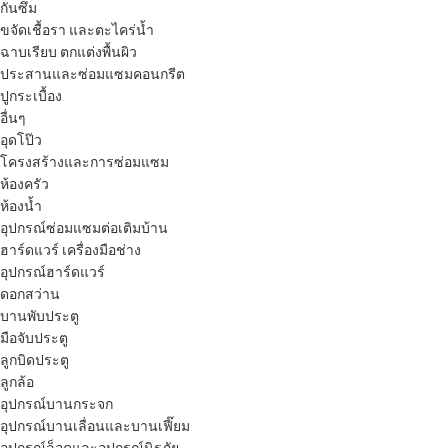
กันซึม
ขจัดเชื้อรา และตะไคร่น้ำ
ฉาบเรียบ ตกแต่งพื้นผิว
ประสานและซ่อมแซมคอนกรีต
ปูกระเบื้อง
อื่นๆ
อุดโป๊ว
โครงสร้างและการซ่อมแซม
ห้องครัว
ห้องน้ำ
อุปกรณ์ซ่อมแซมต่อเติมบ้าน
ฮาร์ดแวร์ เครื่องมือช่าง
อุปกรณ์ฮาร์ดแวร์
ดอกสว่าน
บานพับประตู
มือจับประตู
ลูกบิดประตู
ลูกล้อ
อุปกรณ์บานกระจก
อุปกรณ์บานเลื่อนและบานเฟี๊ยม
อุปกรณ์ล็อคและอุปกรณ์นิรภัย