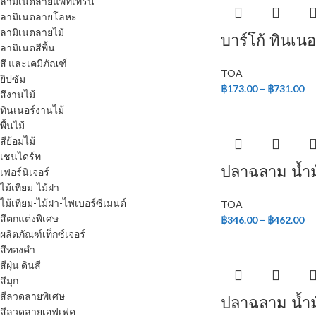
ลามิเนตลายแพทเทิร์น
ลามิเนตลายโลหะ
ลามิเนตลายไม้
บาร์โก้ ทินเนอ
ลามิเนตสีพื้น
สี และเคมีภัณฑ์
TOA
ยิปซัม
฿
173.00
–
฿
731.00
สีงานไม้
ทินเนอร์งานไม้
พื้นไม้
สีย้อมไม้
เชนไดร์ท
ปลาฉลาม น้ำม
เฟอร์นิเจอร์
ไม้เทียม-ไม้ฝา
ไม้เทียม-ไม้ฝา-ไฟเบอร์ซีเมนต์
TOA
สีตกแต่งพิเศษ
฿
346.00
–
฿
462.00
ผลิตภัณฑ์เท็กซ์เจอร์
สีทองคำ
สีฝุ่น ดินสี
สีมุก
สีลวดลายพิเศษ
ปลาฉลาม น้ำ
สีลวดลายเอฟเฟค