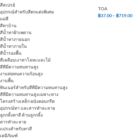
สีสเปรย์
TOA
อุปกรณ์สำหรับสีตกแต่งพิเศษ
฿
37.00
–
฿
719.00
แม่สี
สีทาบ้าน
สีน้ำทาฝ้าเพดาน
สีน้ำทาภายนอก
สีน้ำทาภายใน
สีน้ำรองพื้น
สีเคลือบเงาทาโลหะและไม้
สีทีมีความทนทานสูง
งานท่อทนความร้อนสูง
งานพื้น
ทินเนอร์สำหรับสีทีมีความทนทานสูง
สีที่มีความทนทานสูงเฉพาะทาง
โครงสร้างเหล็ก ผนังคอนกรีต
อุปกรณ์ทา และสารทำละลาย
ลูกกลิ้งทาสี ด้ามลูกกลิ้ง
สารทำละลาย
แปรงสำหรับทาสี
เคมีภัณฑ์