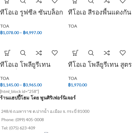
ทีโอเอ รูฟซีล ซันบล็อก
ทีโอเอ สีรองพื้นแดงกัน
สนิม
TOA
TOA
฿
1,078.00
–
฿
4,997.00
ทีโอเอ โพลียูรีเทน
ทีโอเอ โพลียูรีเทน สูตร
ชนิดกึ่งเงา ระบบ 2
น้ำ ชนิดเงา สำหรับ
TOA
TOA
ส่วน
ภายใน
฿
1,145.00
–
฿
3,965.00
฿
1,970.00
[html_block id="258"]
ร้านแฮปปี้โฮม โดย พูนศิริเฟอร์นิเจอร์
248/6 ถ.มหาราช ต.ปากน้ำ อ.เมือง จ. กระบี่ 81000
Phone: (099) 405-0008
Tel: (075) 623-409