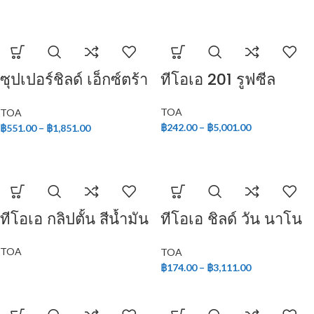
ซุปเปอร์ชิลด์ เอ็กซ์ตร้า
ทีโอเอ 201 รูฟซีล
โพลียูรีเทน ชนิดเงา
TOA
TOA
สำหรับภายนอก
฿
242.00
–
฿
5,001.00
฿
551.00
–
฿
1,851.00
ทีโอเอ กลิปตั้น สีน้ำมัน
ทีโอเอ ชิลด์ วัน นาโน
ภายนอกและภายใน
TOA
TOA
฿
174.00
–
฿
3,111.00