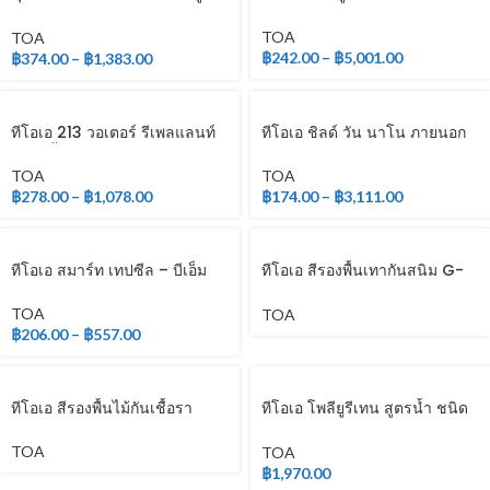
เทน ชนิดเงา สำหรับภายใน
TOA
TOA
฿
242.00
–
฿
5,001.00
฿
374.00
–
฿
1,383.00
ทีโอเอ 213 วอเตอร์ รีเพลแลนท์
ทีโอเอ ชิลด์ วัน นาโน ภายนอก
(สูตรน้ำ)
และภายใน
TOA
TOA
฿
278.00
–
฿
1,078.00
฿
174.00
–
฿
3,111.00
ทีโอเอ สมาร์ท เทปซีล – บีเอ็ม
ทีโอเอ สีรองพื้นเทากันสนิม G-
2010
TOA
TOA
฿
206.00
–
฿
557.00
ทีโอเอ สีรองพื้นไม้กันเชื้อรา
ทีโอเอ โพลียูรีเทน สูตรน้ำ ชนิด
เงา สำหรับภายใน
TOA
TOA
฿
1,970.00