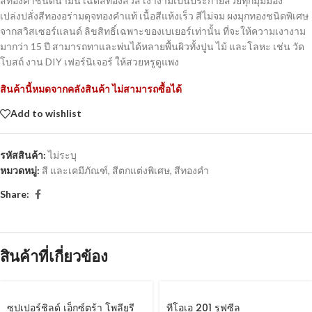
สีทองคำชนิดน้ำมัน เฉดสีทองสวิส เงางามเป็นประกายสวยทุกมุมมอง
เปล่งปลั่งสีทองอร่ามดุจทองคำแท้ เนื้อสีแห้งเร็ว สีไม่จม ผงมุกทองชนิดพิเศษ
จากสวิสเซอร์แลนด์ ลิขสิทธิ์เฉพาะของเบเยอร์เท่านั้น ที่จะให้ความเงางาม
มากว่า 15 ปี สามารถทาและพ่นได้หลายพื้นผิวทั้งปูน ไม้ และโลหะ เช่น วัด
โบสถ์ งาน DIY เฟอร์นิเจอร์ ให้สวยหรูดูแพง
สินค้านี้หมดจากคลังสินค้า ไม่สามารถซื้อได้
Add to wishlist
รหัสสินค้า:
ไม่ระบุ
หมวดหมู่:
สี และเคมีภัณฑ์
,
สีตกแต่งพิเศษ
,
สีทองคำ
Share:
สินค้าที่เกี่ยวข้อง
ซุปเปอร์ชิลด์ เอ็กซ์ตร้า โพลียูรี
ทีโอเอ 201 รูฟซีล