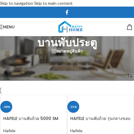
Skip to navigation
Skip to main content
MENU
บานพับประตู
หมวดหมู่สินค้า
หน้าหลัก
/
ฮาร์ดแวร์ เครื่องมือช่าง
/
อุปกรณ์ฮาร์ดแวร์
/
บานพับประตู
Showing all 7 results
Show sidebar
-48%
-35%
HAFELE บานพับถ้วย 5000 SM
HAFELE บานพับถ้วย รุ่นกลางขอบ
พร้อมระบบปิดแบบนุ่มนวล มุม
483.01.511
เปิด 110° 483.02.510
Hafele
Hafele