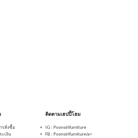
อ
ติดตามเฮปปี้โฮม
สั่งซื้อ
IG : Poonsirifurniture
ระเงิน
FB : Poonsirifurniture/a>