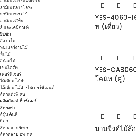
ลามิเนตลายแพทเทิร์น
ลามิเนตลายโลหะ
ลามิเนตลายไม้
YES-4060-16
ลามิเนตสีพื้น
ท (เดี่ยว)
สี และเคมีภัณฑ์
ยิปซัม
สีงานไม้
ทินเนอร์งานไม้
พื้นไม้
สีย้อมไม้
เชนไดร์ท
YES-CA8060-
เฟอร์นิเจอร์
โคนัท (คู่)
ไม้เทียม-ไม้ฝา
ไม้เทียม-ไม้ฝา-ไฟเบอร์ซีเมนต์
สีตกแต่งพิเศษ
ผลิตภัณฑ์เท็กซ์เจอร์
สีทองคำ
สีฝุ่น ดินสี
สีมุก
บานซิงค์ไม้สั
สีลวดลายพิเศษ
สีลวดลายเอฟเฟค