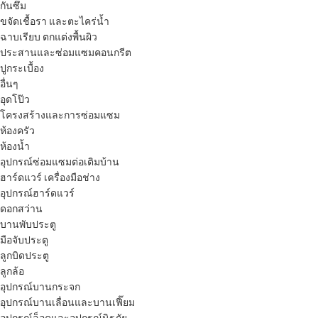
กันซึม
ขจัดเชื้อรา และตะไคร่น้ำ
ฉาบเรียบ ตกแต่งพื้นผิว
ประสานและซ่อมแซมคอนกรีต
ปูกระเบื้อง
อื่นๆ
อุดโป๊ว
โครงสร้างและการซ่อมแซม
ห้องครัว
ห้องน้ำ
อุปกรณ์ซ่อมแซมต่อเติมบ้าน
ฮาร์ดแวร์ เครื่องมือช่าง
อุปกรณ์ฮาร์ดแวร์
ดอกสว่าน
บานพับประตู
มือจับประตู
ลูกบิดประตู
ลูกล้อ
อุปกรณ์บานกระจก
อุปกรณ์บานเลื่อนและบานเฟี๊ยม
อุปกรณ์ล็อคและอุปกรณ์นิรภัย