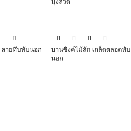
มุ้งลวด
ก ลายทึบทับนอก
บานซิงค์ไม้สัก เกล็ดตลอดทับ
นอก